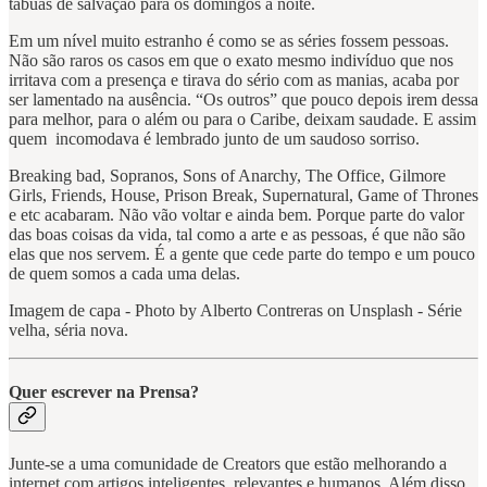
tábuas de salvação para os domingos à noite.
Em um nível muito estranho é como se as séries fossem pessoas.
Não são raros os casos em que o exato mesmo indivíduo que nos
irritava com a presença e tirava do sério com as manias, acaba por
ser lamentado na ausência. “Os outros” que pouco depois irem dessa
para melhor, para o além ou para o Caribe, deixam saudade. E assim
quem incomodava é lembrado junto de um saudoso sorriso.
Breaking bad, Sopranos, Sons of Anarchy, The Office, Gilmore
Girls, Friends, House, Prison Break, Supernatural, Game of Thrones
e etc acabaram. Não vão voltar e ainda bem. Porque parte do valor
das boas coisas da vida, tal como a arte e as pessoas, é que não são
elas que nos servem. É a gente que cede parte do tempo e um pouco
de quem somos a cada uma delas.
Imagem de capa - Photo by Alberto Contreras on Unsplash - Série
velha, séria nova.
Quer escrever na Prensa?
Junte-se a uma comunidade de Creators que estão melhorando a
internet com artigos inteligentes, relevantes e humanos. Além disso,