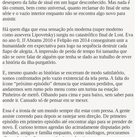
desespero da falta de sinal em um lugar desconhecido. Mas nada é
tão comum, bem como universal, quanto reclamar do final de uma
série e o vazio interior enquanto não se encontra algo novo para
assistir.
Há quem diga que essa sensação pós moderna (super moderno
como assevera Lipovetsky) surgiu no catastrófico final de Lost. Eva
no ano 0, JJ Abrams 2010 e Felipão em 2014 conseguiram unir a
humanidade em expectativa para logo na sequência destruir cada
fiapo de alegria. A impressão de perda de tempo foi tamanha que
não se ouve falar de alguém que tenha se dado ao trabalho de rever
a história da ilha-purgatório.
E, mesmo quando as histórias se encerram de modo satisfatório,
somos confrontados pelo vazio existencial da tela preta. A falta do
ícone “próximo episódio” denuncia que estamos perdidos, que
andaremos sem rumo pelo menu como um turista na estação
Pinheiros de metrô. Olhando para cima e para baixo, sem saber para
aonde ir. Cansado só de pensar em se mexer.
Essa é a ironia de um mundo sempre diz estar com pressa. A gente
assiste correndo para depois se rastejar sem direção. De primeiro
episódio em primeiro episódio até encontrar algo para se prender de
novo. É curioso termos agendas tão acirradamente disputadas pelo
trabalho, amigos e família enquanto, como náufragos, procuramos