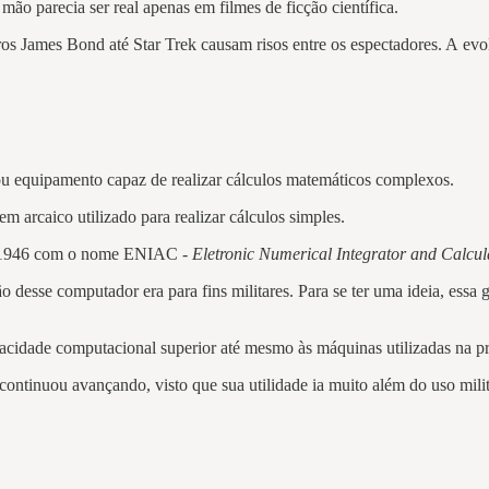
ão parecia ser real apenas em filmes de ficção científica.
ros James Bond até Star Trek causam risos entre os espectadores. A ev
ou equipamento capaz de realizar cálculos matemáticos complexos.
arcaico utilizado para realizar cálculos simples.
de 1946 com o nome ENIAC -
Eletronic Numerical Integrator and Calcul
ão desse computador era para fins militares. Para se ter uma ideia, e
pacidade computacional superior até mesmo às máquinas utilizadas na p
tinuou avançando, visto que sua utilidade ia muito além do uso milit