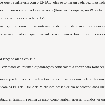
 os que trabalhavam com o ENIAC, eles se tornaram cada vez mais indis
dos primeiros computadores pessoais (Personal Computer, ou PC), ch
dor capaz de se conectar a TVs.
invenção, se tornando um instrumento de lazer e diversão proporcionad
ravam um mundo em que o virtual e o real iriam se fundir nas próximas 
foi lançado ainda em 1971.
z maior da internet, organizações começaram a correr para fornecer a
ado por ter apenas uma tela touchscreen e não ter um teclado, foi um 
com os PCs da IBM e da Microsoft, dessa vez ela se colocou anos luz 
mputadores faziam na palma da mão, como também acessar mundos virtu