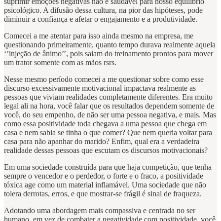
suprimir emoções negativas não é saudável para nosso equilíbrio
psicológico. A difusão dessa cultura, na pior das hipóteses, pode
diminuir a confiança e afetar o engajamento e a produtividade.
Comecei a me atentar para isso ainda mesmo na empresa, me
questionando primeiramente, quanto tempo durava realmente aquela
‘’injeção de ânimo’’, pois saiam do treinamento prontos para mover
um trator somente com as mãos rsrs.
Nesse mesmo período comecei a me questionar sobre como esse
discurso excessivamente motivacional impactava realmente as
pessoas que viviam realidades completamente diferentes. Era muito
legal ali na hora, você falar que os resultados dependem somente de
você, do seu empenho, de não ser uma pessoa negativa, e mais. Mas
como essa positividade toda chegava a uma pessoa que chega em
casa e nem sabia se tinha o que comer? Que nem queria voltar para
casa para não apanhar do marido? Enfim, qual era a verdadeira
realidade dessas pessoas que escutam os discursos motivacionais?
Em uma sociedade construída para que haja competição, que tenha
sempre o vencedor e o perdedor, o forte e o fraco, a positividade
tóxica age como um material inflamável. Uma sociedade que não
tolera derrotas, erros, e que mostrar-se frágil é sinal de fraqueza.
Adotando uma abordagem mais compassiva e centrada no ser
humano, em vez de combater a negatividade com positividade, você