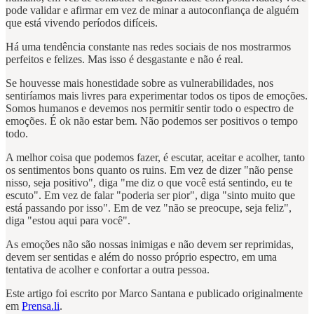
pode validar e afirmar em vez de minar a autoconfiança de alguém
que está vivendo períodos difíceis.
Há uma tendência constante nas redes sociais de nos mostrarmos
perfeitos e felizes. Mas isso é desgastante e não é real.
Se houvesse mais honestidade sobre as vulnerabilidades, nos
sentiríamos mais livres para experimentar todos os tipos de emoções.
Somos humanos e devemos nos permitir sentir todo o espectro de
emoções. É ok não estar bem. Não podemos ser positivos o tempo
todo.
A melhor coisa que podemos fazer, é escutar, aceitar e acolher, tanto
os sentimentos bons quanto os ruins. Em vez de dizer "não pense
nisso, seja positivo", diga "me diz o que você está sentindo, eu te
escuto". Em vez de falar "poderia ser pior", diga "sinto muito que
está passando por isso". Em de vez "não se preocupe, seja feliz",
diga "estou aqui para você".
As emoções não são nossas inimigas e não devem ser reprimidas,
devem ser sentidas e além do nosso próprio espectro, em uma
tentativa de acolher e confortar a outra pessoa.
Este artigo foi escrito por Marco Santana e publicado originalmente
em
Prensa.li
.