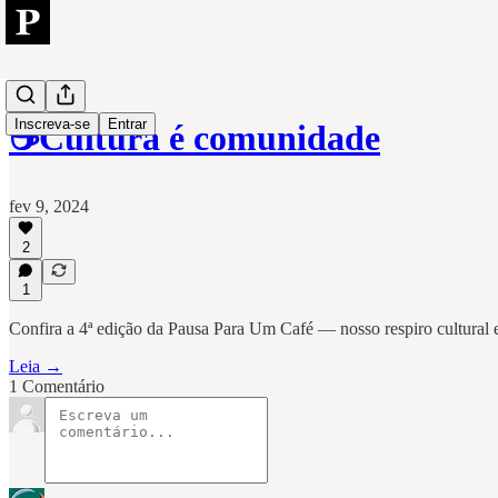
Inscreva-se
Entrar
☕Cultura é comunidade
fev 9, 2024
2
1
Confira a 4ª edição da Pausa Para Um Café — nosso respiro cultural
Leia →
1 Comentário