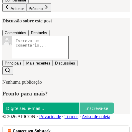
Compartilhar
Anterior
Próximo
Discussão sobre este post
Comentários
Restacks
Principais
Mais recentes
Discussões
Nenhuma publicação
Pronto para mais?
Inscreva-se
© 2026 APICON
·
Privacidade
∙
Termos
∙
Aviso de coleta
Comece seu Substack