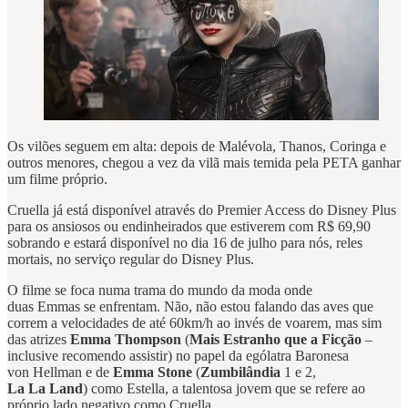
Os vilões seguem em alta: depois de Malévola, Thanos, Coringa e
outros menores, chegou a vez da vilã mais temida pela PETA ganhar
um filme próprio.
Cruella já está disponível através do Premier Access do Disney Plus
para os ansiosos ou endinheirados que estiverem com R$ 69,90
sobrando e estará disponível no dia 16 de julho para nós, reles
mortais, no serviço regular do Disney Plus.
O filme se foca numa trama do mundo da moda onde
duas Emmas se enfrentam. Não, não estou falando das aves que
correm a velocidades de até 60km/h ao invés de voarem, mas sim
das atrizes
Emma Thompson
(
Mais Estranho que a Ficção
–
inclusive recomendo assistir) no papel da ególatra Baronesa
von Hellman e de
Emma Stone
(
Zumbilândia
1 e 2,
La La Land
) como Estella, a talentosa jovem que se refere ao
próprio lado negativo como Cruella.