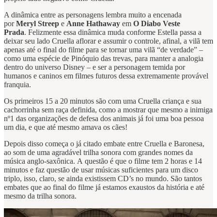
A dinâmica entre as personagens lembra muito a encenada
por
Meryl Streep
e
Anne Hathaway
em
O Diabo Veste
Prada
. Felizmente essa dinâmica muda conforme Estella passa a
deixar seu lado Cruella aflorar e assumir o controle, afinal, a vilã tem
apenas até o final do filme para se tornar uma vilã “de verdade” –
como uma espécie de Pinóquio das trevas, para manter a analogia
dentro do universo Disney – e ser a personagem temida por
humanos e caninos em filmes futuros dessa extremamente provável
franquia.
Os primeiros 15 a 20 minutos são com uma Cruella criança e sua
cachorrinha sem raça definida, como a mostrar que mesmo a inimiga
nº1 das organizações de defesa dos animais já foi uma boa pessoa
um dia, e que até mesmo amava os cães!
Depois disso começa o já citado embate entre Cruella e Baronesa,
ao som de uma agradável trilha sonora com grandes nomes da
música anglo-saxônica. A questão é que o filme tem 2 horas e 14
minutos e faz questão de usar músicas suficientes para um disco
triplo, isso, claro, se ainda existissem CD’s no mundo. São tantos
embates que ao final do filme já estamos exaustos da história e até
mesmo da trilha sonora.