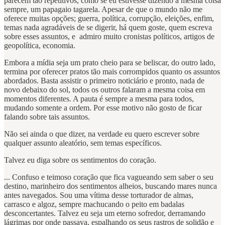
parecem tão repetitivos, como se eu estivesse dizendo a mesma coisa
sempre, um papagaio tagarela. Apesar de que o mundo não me
oferece muitas opções; guerra, política, corrupção, eleições, enfim,
temas nada agradáveis de se digerir, há quem goste, quem escreva
sobre esses assuntos, e admiro muito cronistas políticos, artigos de
geopolítica, economia.
Embora a mídia seja um prato cheio para se beliscar, do outro lado,
termina por oferecer pratos tão mais corrompidos quanto os assuntos
abordados. Basta assistir o primeiro noticiário e pronto, nada de
novo debaixo do sol, todos os outros falaram a mesma coisa em
momentos diferentes. A pauta é sempre a mesma para todos,
mudando somente a ordem. Por esse motivo não gosto de ficar
falando sobre tais assuntos.
Não sei ainda o que dizer, na verdade eu quero escrever sobre
qualquer assunto aleatório, sem temas específicos.
Talvez eu diga sobre os sentimentos do coração.
... Confuso e teimoso coração que fica vagueando sem saber o seu
destino, marinheiro dos sentimentos alheios, buscando mares nunca
antes navegados. Sou uma vítima desse torturador de almas,
carrasco e algoz, sempre machucando o peito em badalas
desconcertantes. Talvez eu seja um eterno sofredor, derramando
lágrimas por onde passava, espalhando os seus rastros de solidão e