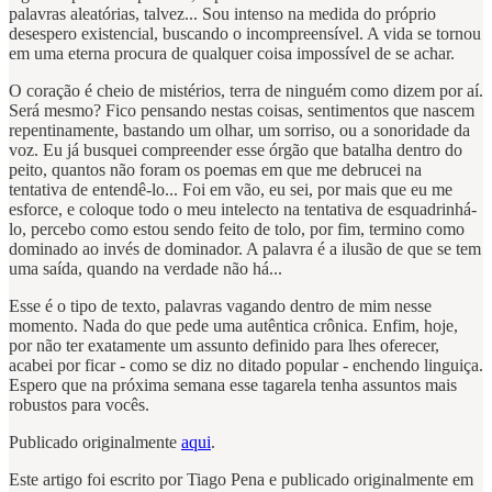
palavras aleatórias, talvez... Sou intenso na medida do próprio
desespero existencial, buscando o incompreensível. A vida se tornou
em uma eterna procura de qualquer coisa impossível de se achar.
O coração é cheio de mistérios, terra de ninguém como dizem por aí.
Será mesmo? Fico pensando nestas coisas, sentimentos que nascem
repentinamente, bastando um olhar, um sorriso, ou a sonoridade da
voz. Eu já busquei compreender esse órgão que batalha dentro do
peito, quantos não foram os poemas em que me debrucei na
tentativa de entendê-lo... Foi em vão, eu sei, por mais que eu me
esforce, e coloque todo o meu intelecto na tentativa de esquadrinhá-
lo, percebo como estou sendo feito de tolo, por fim, termino como
dominado ao invés de dominador. A palavra é a ilusão de que se tem
uma saída, quando na verdade não há...
Esse é o tipo de texto, palavras vagando dentro de mim nesse
momento. Nada do que pede uma autêntica crônica. Enfim, hoje,
por não ter exatamente um assunto definido para lhes oferecer,
acabei por ficar - como se diz no ditado popular - enchendo linguiça.
Espero que na próxima semana esse tagarela tenha assuntos mais
robustos para vocês.
Publicado originalmente
aqui
.
Este artigo foi escrito por Tiago Pena e publicado originalmente em