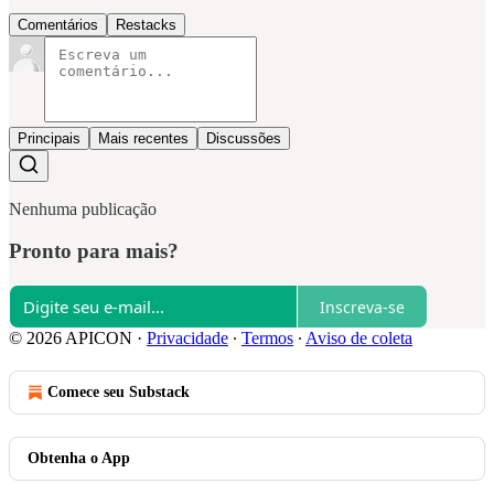
Comentários
Restacks
Principais
Mais recentes
Discussões
Nenhuma publicação
Pronto para mais?
Inscreva-se
© 2026 APICON
·
Privacidade
∙
Termos
∙
Aviso de coleta
Comece seu Substack
Obtenha o App