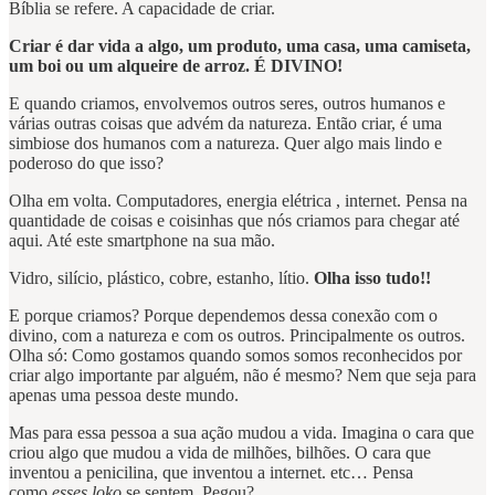
Bíblia se refere. A capacidade de criar.
Criar é dar vida a algo, um produto, uma casa, uma camiseta,
um boi ou um alqueire de arroz. É DIVINO!
E quando criamos, envolvemos outros seres, outros humanos e
várias outras coisas que advém da natureza. Então criar, é uma
simbiose dos humanos com a natureza. Quer algo mais lindo e
poderoso do que isso?
Olha em volta. Computadores, energia elétrica , internet. Pensa na
quantidade de coisas e coisinhas que nós criamos para chegar até
aqui. Até este smartphone na sua mão.
Vidro, silício, plástico, cobre, estanho, lítio.
Olha isso tudo!!
E porque criamos? Porque dependemos dessa conexão com o
divino, com a natureza e com os outros. Principalmente os outros.
Olha só: Como gostamos quando somos somos reconhecidos por
criar algo importante par alguém, não é mesmo? Nem que seja para
apenas uma pessoa deste mundo.
Mas para essa pessoa a sua ação mudou a vida. Imagina o cara que
criou algo que mudou a vida de milhões, bilhões. O cara que
inventou a penicilina, que inventou a internet. etc… Pensa
como
esses loko
se sentem. Pegou?