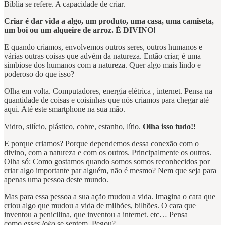
Bíblia se refere. A capacidade de criar.
Criar é dar vida a algo, um produto, uma casa, uma camiseta,
um boi ou um alqueire de arroz. É DIVINO!
E quando criamos, envolvemos outros seres, outros humanos e
várias outras coisas que advém da natureza. Então criar, é uma
simbiose dos humanos com a natureza. Quer algo mais lindo e
poderoso do que isso?
Olha em volta. Computadores, energia elétrica , internet. Pensa na
quantidade de coisas e coisinhas que nós criamos para chegar até
aqui. Até este smartphone na sua mão.
Vidro, silício, plástico, cobre, estanho, lítio.
Olha isso tudo!!
E porque criamos? Porque dependemos dessa conexão com o
divino, com a natureza e com os outros. Principalmente os outros.
Olha só: Como gostamos quando somos somos reconhecidos por
criar algo importante par alguém, não é mesmo? Nem que seja para
apenas uma pessoa deste mundo.
Mas para essa pessoa a sua ação mudou a vida. Imagina o cara que
criou algo que mudou a vida de milhões, bilhões. O cara que
inventou a penicilina, que inventou a internet. etc… Pensa
como
esses loko
se sentem. Pegou?