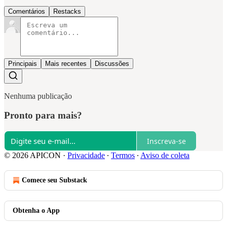
Comentários
Restacks
Principais
Mais recentes
Discussões
Nenhuma publicação
Pronto para mais?
Inscreva-se
© 2026 APICON
·
Privacidade
∙
Termos
∙
Aviso de coleta
Comece seu Substack
Obtenha o App