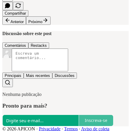
Compartilhar
Anterior
Próximo
Discussão sobre este post
Comentários
Restacks
Principais
Mais recentes
Discussões
Nenhuma publicação
Pronto para mais?
Inscreva-se
© 2026 APICON
·
Privacidade
∙
Termos
∙
Aviso de coleta