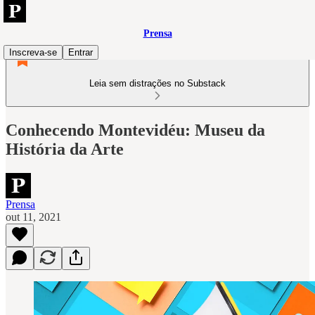
Prensa
Inscreva-se
Entrar
Leia sem distrações no Substack
Conhecendo Montevidéu: Museu da
História da Arte
Prensa
out 11, 2021