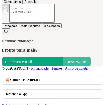
Comentários
Restacks
Principais
Mais recentes
Discussões
Nenhuma publicação
Pronto para mais?
Inscreva-se
© 2026 APICON
·
Privacidade
∙
Termos
∙
Aviso de coleta
Comece seu Substack
Obtenha o App