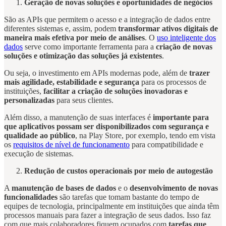
Geração de novas soluções e oportunidades de negócios
São as APIs que permitem o acesso e a integração de dados entre
diferentes sistemas e, assim, podem
transformar ativos digitais de
maneira mais efetiva por meio de análises
. O
uso inteligente dos
dados
serve como importante ferramenta para a
criação de novas
soluções e otimização das soluções já existentes
.
Ou seja, o investimento em APIs modernas pode, além de
trazer
mais agilidade, estabilidade e segurança
para os processos de
instituições,
facilitar a criação de soluções inovadoras e
personalizadas
para seus clientes.
Além disso, a manutenção de suas interfaces é
importante para
que aplicativos possam ser disponibilizados com segurança e
qualidade ao público
, na Play Store, por exemplo, tendo em vista
os
requisitos de nível de funcionamento
para compatibilidade e
execução de sistemas.
Redução de custos operacionais por meio de autogestão
A
manutenção de bases de dados
e o
desenvolvimento de novas
funcionalidades
são tarefas que tomam bastante do tempo de
equipes de tecnologia, principalmente em instituições que ainda têm
processos manuais para fazer a integração de seus dados. Isso faz
com que mais colaboradores fiquem ocupados com
tarefas que