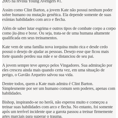
2005 na revista Young Avengers #1.
Assim como Clint Barton, a jovem Kate não possui nenhum poder
sobre humano ou mutação genética. Ela depende somente de suas
exímias habilidades com arco e flecha.
Além de saber lutar esgrima e outros tipos de combate corpo a corpo
como jiu-jitsu e boxe. Ou seja, trata-se de uma humana altamente
qualificada em seus treinamentos.
Kate vem de uma família nova iorquina muito rica e desde cedo
possui o desejo de ajudar as pessoas. Desejo esse que ficou mais
forte quando perdeu sua mãe e se distanciou de seu pai.
A jovem sempre teve apreço pelos Vingadores. Sua admiração por
eles cresceu ainda mais quando certa vez, em uma situação de
perigo, o Gavião Arqueiro salvou sua vida.
Dentre todos, quem a Kate mais admira é Clint Barton.
Simplesmente por ser um humano comum sem poderes, apenas com
habilidades.
Bishop, inspirando-se no herói, não esperou muito e começou a
treinar suas habilidades com arco e flecha. No entanto, foi somente
após um terrível incidente que a garota passou a treinar firmemente
artes marciais para superar o trauma.