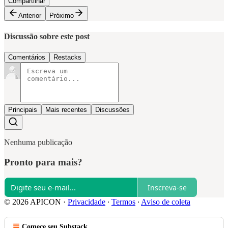
Compartilhar
Anterior
Próximo
Discussão sobre este post
Comentários
Restacks
Principais
Mais recentes
Discussões
Nenhuma publicação
Pronto para mais?
Inscreva-se
© 2026 APICON
·
Privacidade
∙
Termos
∙
Aviso de coleta
Comece seu Substack