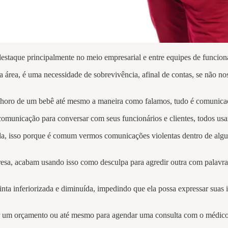
staque principalmente no meio empresarial e entre equipes de funcionár
ea, é uma necessidade de sobrevivência, afinal de contas, se não n
o de um bebê até mesmo a maneira como falamos, tudo é comunicação e
comunicação para conversar com seus funcionários e clientes, todos u
a, isso porque é comum vermos comunicações violentas dentro de algun
esa, acabam usando isso como desculpa para agredir outra com palavra
nta inferiorizada e diminuída, impedindo que ela possa expressar suas i
r um orçamento ou até mesmo para agendar uma consulta com o médico,