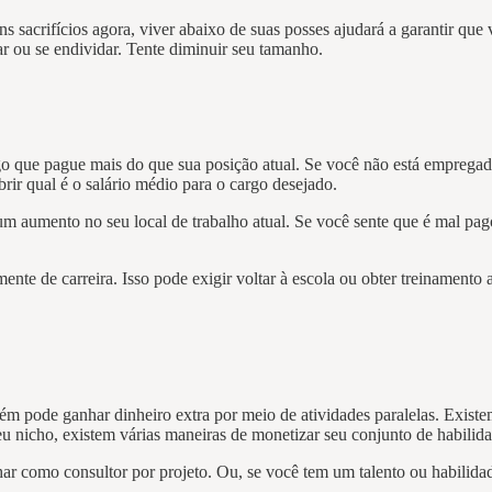
s sacrifícios agora, viver abaixo de suas posses ajudará a garantir que
ar ou se endividar. Tente diminuir seu tamanho.
 que pague mais do que sua posição atual. Se você não está empregado
rir qual é o salário médio para o cargo desejado.
m aumento no seu local de trabalho atual. Se você sente que é mal p
e de carreira. Isso pode exigir voltar à escola ou obter treinamento adi
m pode ganhar dinheiro extra por meio de atividades paralelas. Existe
eu nicho, existem várias maneiras de monetizar seu conjunto de habilida
har como consultor por projeto. Ou, se você tem um talento ou habilid