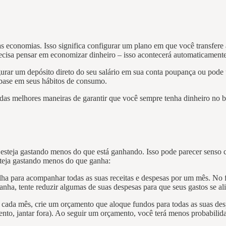
 economias. Isso significa configurar um plano em que você transfere 
ecisa pensar em economizar dinheiro – isso acontecerá automaticamente
rar um depósito direto do seu salário em sua conta poupança ou pode u
base em seus hábitos de consumo.
das melhores maneiras de garantir que você sempre tenha dinheiro no 
esteja gastando menos do que está ganhando. Isso pode parecer senso c
steja gastando menos do que ganha:
ha para acompanhar todas as suas receitas e despesas por um mês. No f
nha, tente reduzir algumas de suas despesas para que seus gastos se a
a cada mês, crie um orçamento que aloque fundos para todas as suas desp
nto, jantar fora). Ao seguir um orçamento, você terá menos probabilida