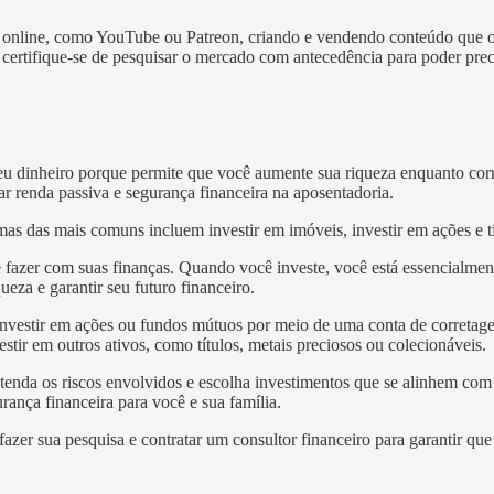
 online, como YouTube ou Patreon, criando e vendendo conteúdo que ou
 certifique-se de pesquisar o mercado com antecedência para poder preci
 seu dinheiro porque permite que você aumente sua riqueza enquanto co
r renda passiva e segurança financeira na aposentadoria.
mas das mais comuns incluem investir em imóveis, investir em ações e tí
de fazer com suas finanças. Quando você investe, você está essencialmen
eza e garantir seu futuro financeiro.
 investir em ações ou fundos mútuos por meio de uma conta de correta
ir em outros ativos, como títulos, metais preciosos ou colecionáveis.
tenda os riscos envolvidos e escolha investimentos que se alinhem com se
ança financeira para você e sua família.
fazer sua pesquisa e contratar um consultor financeiro para garantir qu