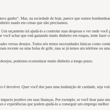
vo ganho". Mas, na sociedade de hoje, parece que somos bombardeados
dinheiro suado em coisas que não precisamos.
 Um orçamento irá ajudá-lo a controlar suas despesas e ver onde você 
se você achar que está gastando muito dinheiro em roupas, tente fazer 
sidades versus desejos. Todos nós temos necessidades básicas como co
is recente ou uma bolsa de grife, mas se já temos um telefone ou uma 
e desejos, podemos economizar muito dinheiro a longo prazo.
 é devolver. Quer você doe para uma instituição de caridade, seja vol
 impacto positivo em suas finanças. Por exemplo, se você doar para um
des e experiências que podem ajudá-lo a conseguir um emprego melhor 