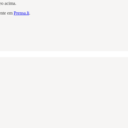
eo acima.
mente em
Prensa.li
.