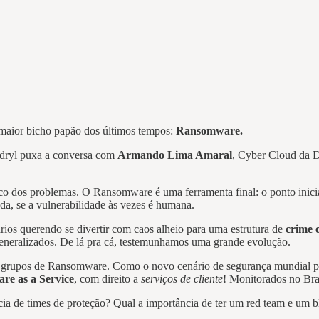
o maior bicho papão dos últimos tempos:
Ransomware.
ndryl puxa a conversa com
Armando Lima Amaral
, Cyber Cloud da D
co dos problemas. O Ransomware é uma ferramenta final: o ponto inicial
ada, se a vulnerabilidade às vezes é humana.
ios querendo se divertir com caos alheio para uma estrutura de
crime 
eneralizados. De lá pra cá, testemunhamos uma grande evolução.
 dos grupos de Ransomware. Como o novo cenário de segurança mundial 
e as a Service
, com direito a
serviços de cliente
! Monitorados no Bras
a de times de proteção? Qual a importância de ter um red team e um b