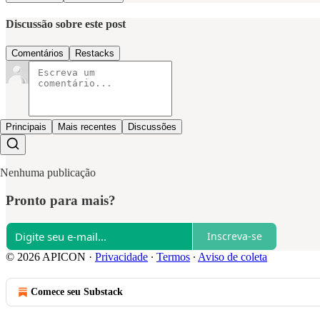
Discussão sobre este post
Comentários
Restacks
Principais
Mais recentes
Discussões
Nenhuma publicação
Pronto para mais?
Inscreva-se
© 2026 APICON
·
Privacidade
∙
Termos
∙
Aviso de coleta
Comece seu Substack