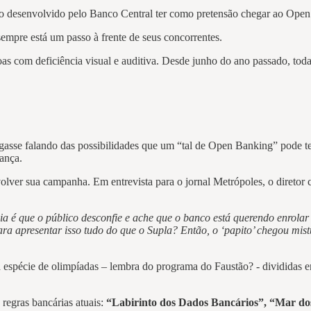
to desenvolvido pelo Banco Central ter como pretensão chegar ao Open
sempre está um passo à frente de seus concorrentes.
as com deficiência visual e auditiva. Desde junho do ano passado, tod
ligasse falando das possibilidades que um “tal de Open Banking” pode t
fiança.
lver sua campanha. Em entrevista para o jornal Metrópoles, o diretor c
 é que o público desconfie e ache que o banco está querendo enrolar 
a apresentar isso tudo do que o Supla? Então, o ‘papito’ chegou mist
 espécie de olimpíadas – lembra do programa do Faustão? - divididas em
regras bancárias atuais:
“Labirinto dos Dados Bancários”, “Mar do