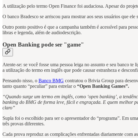
A utilização pelo termo Open Finance foi audaciosa. Apesar do proje
O banco Bradesco se arriscou para mostrar aos seus usuários que ele 
Outro ponto positivo é que a campanha também é acessível para pesso
libras e legenda, além de audiodescrição.
Open Banking pode ser "game"
Atente-se: se você fosse uma pessoa leiga no assunto e seu banco te 
a utilização do termo em inglês que pode causar estranheza e descon
Pensando nisso, o
Banco BMG
contratou o Brivia Group para desenvo
tanto quanto “peculiar” para estrelar o
“Open Banking Games”.
“Quando surge um termo em inglês, como ‘open banking’, a tendência
banking do BMG de forma leve, fácil e engraçada. E quem melhor par
claro”
Supla foi o escolhido para ser o apresentador do “programa”. Em uma
três provas diferentes.
Cada prova reproduz as complicações enfrentadas diariamente com as 