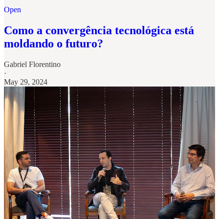
Open
Como a convergência tecnológica está
moldando o futuro?
Gabriel Florentino
·
May 29, 2024