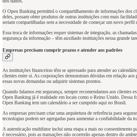
dos dados.
O Open Banking permitirá o compartilhamento de informações dos clien
deles, possam obter produtos de outras instituições com mais facilida
seriam compartilhadas sem a necessidade de começar um novo perfil do
Essa troca de informações requer sistemas de integração, as chama
segurança da informação – têm auxiliado instituições nessa grande ta
Empresas precisam cumprir prazos e atender aos padrões
As instituições financeiras têm se apressado para atender ao calendár
clientes entre si. As corporações demonstram dúvidas em relação aos p
essas novas demandas ou adquirir sistemas prontos.
Quando falamos em segurança, sempre recomendamos aos clientes est
Open Banking já é realidade em locais como o Reino Unido. Dessa forma
Open Banking tem um calendário a ser cumprido aqui no Brasil.
As empresas precisam criar uma arquitetura de referência para segura
tecnologias podem ser agregadas para aumentar a confiabilidade da tr
A autenticação multifator inclui uma etapa a mais no consentimento p
é necessário, pois as transações não ocorrerão apenas dentro do amb