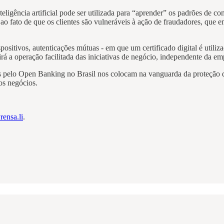
nteligência artificial pode ser utilizada para “aprender” os padrões de
s ao fato de que os clientes são vulneráveis à ação de fraudadores, qu
tivos, autenticações mútuas - em que um certificado digital é utilizado
rá a operação facilitada das iniciativas de negócio, independente da em
os pelo Open Banking no Brasil nos colocam na vanguarda da proteção de
os negócios.
rensa.li
.