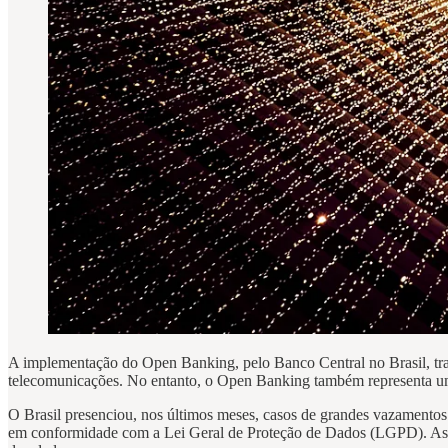
A implementação do Open Banking, pelo Banco Central no Brasil, tra
telecomunicações. No entanto, o Open Banking também representa um 
O Brasil presenciou, nos últimos meses, casos de grandes vazamentos 
em conformidade com a Lei Geral de Proteção de Dados (LGPD). Assim