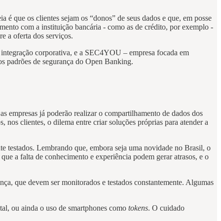
eia é que os clientes sejam os “donos” de seus dados e que, em posse
amento com a instituição bancária - como as de crédito, por exemplo -
e a oferta dos serviços.
e integração corporativa, e a SEC4YOU – empresa focada em
a os padrões de segurança do Open Banking.
, as empresas já poderão realizar o compartilhamento de dados dos
nos clientes, o dilema entre criar soluções próprias para atender a
e testados. Lembrando que, embora seja uma novidade no Brasil, o
 que a falta de conhecimento e experiência podem gerar atrasos, e o
ança, que devem ser monitorados e testados constantemente. Algumas
gital, ou ainda o uso de smartphones como
tokens
. O cuidado