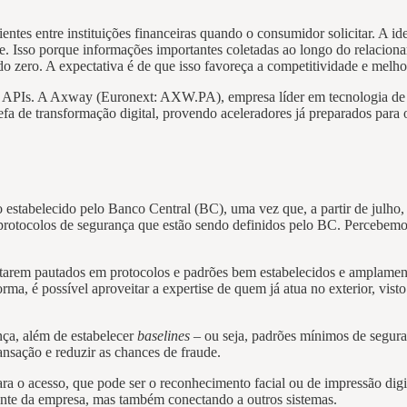
tes entre instituições financeiras quando o consumidor solicitar. A id
de. Isso porque informações importantes coletadas ao longo do relacion
 zero. A expectativa é de que isso favoreça a competitividade e melhor
das APIs. A Axway (Euronext: AXW.PA), empresa líder em tecnologia d
refa de transformação digital, provendo aceleradores já preparados par
io estabelecido pelo Banco Central (BC), uma vez que, a partir de julho
rotocolos de segurança que estão sendo definidos pelo BC. Percebemos, 
arem pautados em protocolos e padrões bem estabelecidos e amplament
, é possível aproveitar a expertise de quem já atua no exterior, visto
nça, além de estabelecer
baselines
– ou seja, padrões mínimos de segur
ansação e reduzir as chances de fraude.
ara o acesso, que pode ser o reconhecimento facial ou de impressão di
iente da empresa, mas também conectando a outros sistemas.