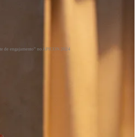
ente de engajamento” no APICON 2024
rias métricas, quais serão as utilizadas e quais ferramentas através
mento:
os.
É calculada dividindo o número de vouchers resgatados pelo