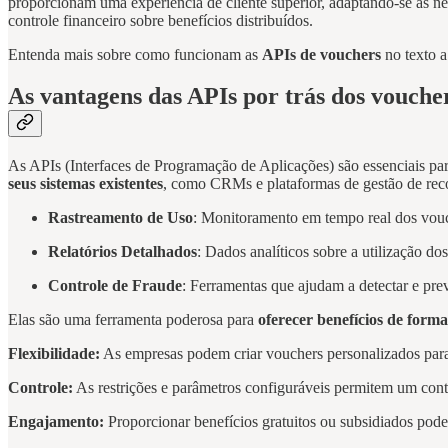
proporcionam uma experiência de cliente superior, adaptando-se às n
controle financeiro sobre benefícios distribuídos.
Entenda mais sobre como funcionam as
APIs de vouchers
no texto a
As vantagens das APIs por trás dos vouche
As APIs (Interfaces de Programação de Aplicações) são essenciais pa
seus sistemas existentes
, como CRMs e plataformas de gestão de reco
Rastreamento de Uso
: Monitoramento em tempo real dos vouc
Relatórios Detalhados
: Dados analíticos sobre a utilização do
Controle de Fraude
: Ferramentas que ajudam a detectar e pre
Elas são uma ferramenta poderosa para
oferecer benefícios de forma
Flexibilidade:
As empresas podem criar vouchers personalizados para
Controle:
As restrições e parâmetros configuráveis permitem um contr
Engajamento:
Proporcionar benefícios gratuitos ou subsidiados pode 