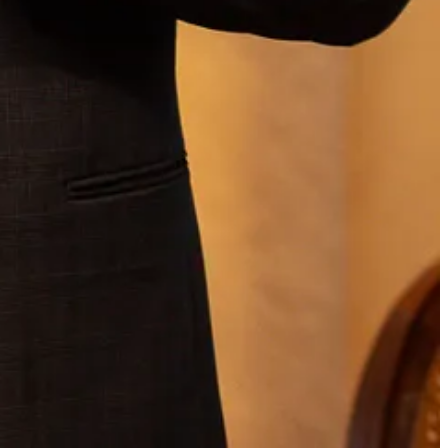
tos, saúde, turismo e varejo podem adotar tecnologias semelhantes
uchers com restrições específicas e monitorar seu uso em tempo
ucher pode
transformar a forma como as empresas interagem com
ga
e
Leandro Jonas Justino
da
Uber para Empresas
no
APICON