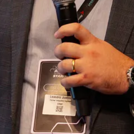
que clicaram para ver os vouchers realmente os utilizaram
. Isso pod
aram os vouchers pode fornecer
insights qualitativos
sobre a experiênci
após o uso do voucher, pode ajudar a medir o impacto do programa de 
dos através de suas APIs e dashboards empresariais
. As empresas p
as.
uso dos vouchers e outras métricas importantes.
internos de análise e relatórios da empresa.