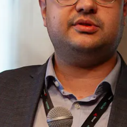
am usados.
Inclui informações como:
 utilizado (UberX, Uber Black, etc.).
médio
por voucher. Isso ajuda a entender o impacto financeiro da camp
oferecer insights valiosos. Estes segmentos podem ser: demografia, anál
specífico, etc.
g por e-mail ou SMS, a
taxa de cliques (CTR)
pode ser usada para medi