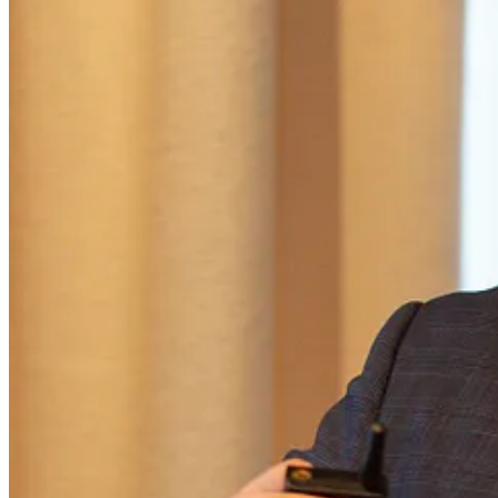
Esta métrica fornece detalhes sobre
como e quando os vouchers for
Data e Hora de Uso: Quando o voucher foi resgatado.
Localização: Onde a viagem começou e terminou.
Tipo de Viagem: Informações sobre a categoria do serviço Uber
3. Valor do Voucher Utilizado
Essa métrica mostra o
valor total dos vouchers
utilizados e o
valor 
4. Engajamento por Segmento
Analisar o
engajamento por diferentes segmentos
de clientes pode 
clientes novos versus clientes recorrentes, participantes de um evento e
5. Taxa de Cliques (CTR) em Campanhas de Distribuição de Vouchers
Se os vouchers forem distribuídos através de campanhas de marketin
link para resgatar ou ver mais detalhes sobre o voucher.
6. Análise de Conversão