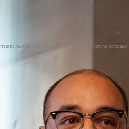
resas na palestra “APIs desbloqueando experiências: voucher como ag
rs
a das campanhas e programas de vouchers. Cada empresa seleciona entre vá
s vouchers. Aqui estão algumas das principais formas de medir o engaja
m de vouchers que foram efetivamente utilizados pelos destinatári