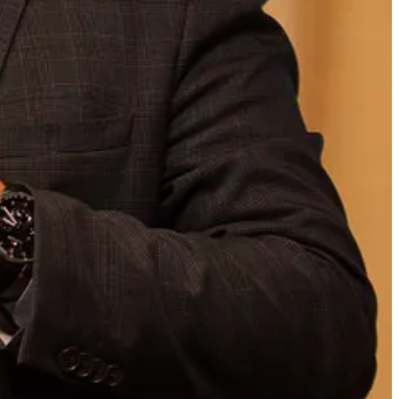
e ser acompanhado desde a distribuição até o uso final.
a do cliente e o
valor percebido do voucher.
vouchers na
satisfação geral do cliente.
odem acessar essas ferramentas para obter dados em tempo real e