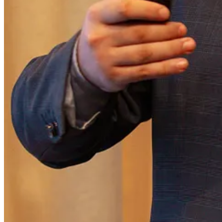
A análise de conversão ajuda a entender
quantos dos destinatários 
7. Feedback do Usuário
Coletar
feedback diretamente dos usuários
que resgataram e utiliz
8. Métricas de Satisfação do Cliente
Utilizar
pesquisas de satisfação
, como Net Promoter Score
(NPS)
, 
9. Ferramentas e Relatórios da Uber
A Uber fornece ferramentas de
monitoramento e relatórios detalha
gerar
relatórios customizados
sobre o desempenho de suas campanh
Dashboard Empresarial:
Interface visual que permite acompanhar o 
APIs de Relatórios:
Para integrar dados diretamente com os sistemas 
Benefícios para Outros Setores