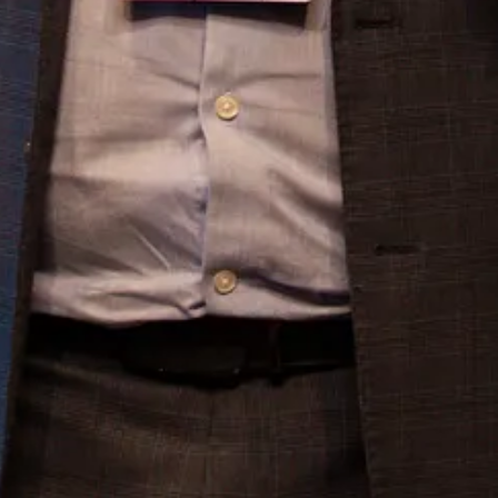
ode ser altamente benéfica para diferentes setores. Empresas de even
clientes e melhorar a eficiência operacional.
A capacidade de criar vo
m utilizados conforme planejado. Assim, a adoção de tecnologias de vo
vendo a lealdade à marca.
ias: voucher como agente de engajamento”
realizada por
Rodolfo Fra