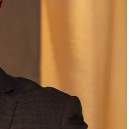
anha.
ise por idade, gênero, localização geográfica; segmento de cliente,
r o engajamento inicial. Isso indica quantos destinatários clicaram no