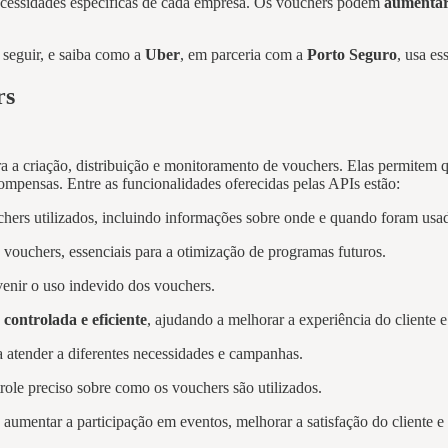
ecessidades específicas de cada empresa. Os vouchers podem
aumentar 
 seguir, e saiba como a
Uber
, em parceria com a
Porto Seguro
, usa es
rs
ra a criação, distribuição e monitoramento de vouchers. Elas permitem
mpensas. Entre as funcionalidades oferecidas pelas APIs estão:
hers utilizados, incluindo informações sobre onde e quando foram usa
s vouchers, essenciais para a otimização de programas futuros.
venir o uso indevido dos vouchers.
 controlada e eficiente
, ajudando a melhorar a experiência do cliente e
 atender a diferentes necessidades e campanhas.
ole preciso sobre como os vouchers são utilizados.
aumentar a participação em eventos, melhorar a satisfação do cliente e 