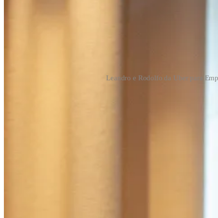
Leandro e Rodolfo da Uber para Emp
Como é medido o engajamento nos vouche
Medir o
engajamento nos vouchers
é crucial para avaliar a eficáci
de suas APIs para ajudar as empresas a monitorar e analisar o uso do
1. Taxa de Resgate
A taxa de resgate é uma métrica fundamental que indica a
porcentage
número total de vouchers emitidos.
2. Uso do Voucher