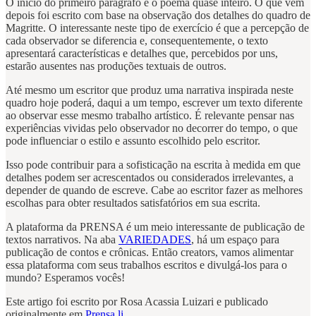
O início do primeiro parágrafo é o poema quase inteiro. O que vem
depois foi escrito com base na observação dos detalhes do quadro de
Magritte. O interessante neste tipo de exercício é que a percepção de
cada observador se diferencia e, consequentemente, o texto
apresentará características e detalhes que, percebidos por uns,
estarão ausentes nas produções textuais de outros.
Até mesmo um escritor que produz uma narrativa inspirada neste
quadro hoje poderá, daqui a um tempo, escrever um texto diferente
ao observar esse mesmo trabalho artístico. É relevante pensar nas
experiências vividas pelo observador no decorrer do tempo, o que
pode influenciar o estilo e assunto escolhido pelo escritor.
Isso pode contribuir para a sofisticação na escrita à medida em que
detalhes podem ser acrescentados ou considerados irrelevantes, a
depender de quando de escreve. Cabe ao escritor fazer as melhores
escolhas para obter resultados satisfatórios em sua escrita.
A plataforma da PRENSA é um meio interessante de publicação de
textos narrativos. Na aba
VARIEDADES
, há um espaço para
publicação de contos e crônicas. Então creators, vamos alimentar
essa plataforma com seus trabalhos escritos e divulgá-los para o
mundo? Esperamos vocês!
Este artigo foi escrito por Rosa Acassia Luizari e publicado
originalmente em
Prensa.li
.