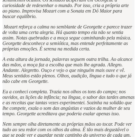
curiosidade de redesenhar o mundo. Por isso, cria a própria arte
ao piano. Improvisa Mozart com a Sonata em Dó Maior para
buscar equilíbrio.
Mozart reforça a calma no semblante de Georgette e parece trazer
de volta uma certa alegria. Há quanto tempo ela não se sentia
assim. Notas quebradas e a moça segue caminhando pela música.
Georgette desconhece a semiótica, mas entende perfeitamente as
próprias emoções. É serena na medida certa.
A esta altura da jornada, palavras seguem outra trilha. Ao alcance
das mãos, a moça faz a escolha que mais lhe agrada. Allegro.
Andante. Alegretto. Ouço e vejo o que ninguém mais ouve e vê.
Meus sentidos estão plenos. Olhos, audição, língua e tudo o que já
não cabe em Georgette.
Eu a conheci completa. Trazia nos olhos os tons do campo; nos
ouvidos, as lições da infância; na língua, o sabor das tardes amenas
e as receitas que tantas vezes experimentei. Sozinha na solidão que
lhe compete, exala o som das angústias e vazios da mulher de seu
tempo. Georgette acreditava que poderia exalar apenas isso.
Nem sempre olha diretamente as próprias mãos ao tocar. Pode ver
tudo ao seu redor com os olhos da alma. É tão mais degustável o
que se pode ver e guardar neste cantinho do universo de cada um.