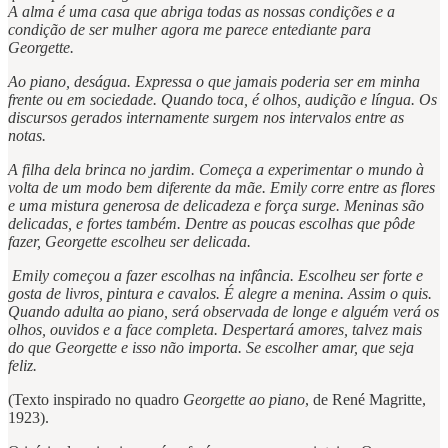
A alma é uma casa que abriga todas as nossas condições e a
condição de ser mulher agora me parece entediante para
Georgette.
Ao piano, deságua. Expressa o que jamais poderia ser em minha
frente ou em sociedade. Quando toca, é olhos, audição e língua. Os
discursos gerados internamente surgem nos intervalos entre as
notas.
A filha dela brinca no jardim. Começa a experimentar o mundo à
volta de um modo bem diferente da mãe. Emily corre entre as flores
e uma mistura generosa de delicadeza e força surge. Meninas são
delicadas, e fortes também. Dentre as poucas escolhas que pôde
fazer, Georgette escolheu ser delicada.
Emily começou a fazer escolhas na infância. Escolheu ser forte e
gosta de livros, pintura e cavalos. É alegre a menina. Assim o quis.
Quando adulta ao piano, será observada de longe e alguém verá os
olhos, ouvidos e a face completa. Despertará amores, talvez mais
do que Georgette e isso não importa. Se escolher amar, que seja
feliz.
(Texto inspirado no quadro
Georgette ao piano
, de René Magritte,
1923).