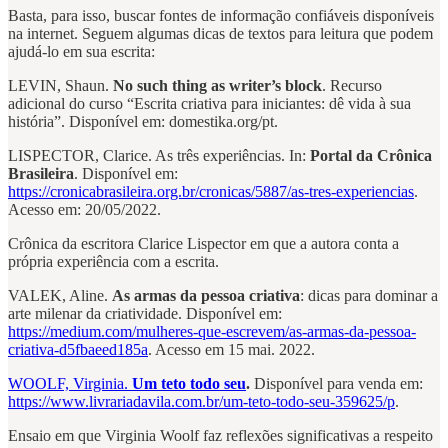
Basta, para isso, buscar fontes de informação confiáveis disponíveis
na internet. Seguem algumas dicas de textos para leitura que podem
ajudá-lo em sua escrita:
LEVIN, Shaun.
No such thing as writer’s block
. Recurso
adicional do curso “Escrita criativa para iniciantes: dê vida à sua
história”. Disponível em: domestika.org/pt.
LISPECTOR, Clarice. As três experiências. In:
Portal da Crônica
Brasileira
. Disponível em:
https://cronicabrasileira.org.br/cronicas/5887/as-tres-experiencias
.
Acesso em: 20/05/2022.
Crônica da escritora Clarice Lispector em que a autora conta a
própria experiência com a escrita.
VALEK, Aline.
As armas da pessoa criativa
: dicas para dominar a
arte milenar da criatividade. Disponível em:
https://medium.com/mulheres-que-escrevem/as-armas-da-pessoa-
criativa-d5fbaeed185a
. Acesso em 15 mai. 2022.
WOOLF, Virginia.
Um teto todo seu
.
Disponível para venda em:
https://www.livrariadavila.com.br/um-teto-todo-seu-359625/p
.
Ensaio em que Virginia Woolf faz reflexões significativas a respeito