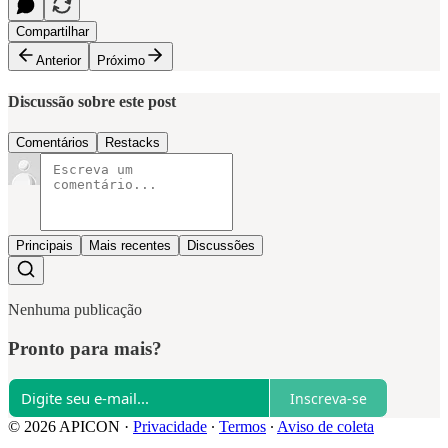
Compartilhar
Anterior
Próximo
Discussão sobre este post
Comentários
Restacks
Principais
Mais recentes
Discussões
Nenhuma publicação
Pronto para mais?
Inscreva-se
© 2026 APICON
·
Privacidade
∙
Termos
∙
Aviso de coleta