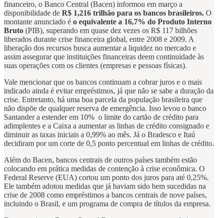
financeiro, o Banco Central (Bacen) informou em março a
disponibilidade de
R$ 1,216 trilhão para os bancos brasileiros.
O
montante anunciado é
o equivalente a 16,7% do Produto Interno
Bruto
(PIB), superando em quase dez vezes os R$ 117 bilhões
liberados durante crise financeira global, entre 2008 e 2009. A
liberação dos recursos busca aumentar a liquidez no mercado e
assim assegurar que instituições financeiras deem continuidade às
suas operações com os clientes (empresas e pessoas físicas).
Vale mencionar que os bancos continuam a cobrar juros e o mais
indicado ainda é evitar empréstimos, já que não se sabe a duração da
crise. Entretanto, há uma boa parcela da população brasileira que
não dispõe de qualquer reserva de emergência. Isso levou o banco
Santander a estender em 10% o limite do cartão de crédito para
adimplentes e a Caixa a aumentar as linhas de crédito consignado e
diminuir as taxas iniciais a 0,99% ao mês. Já o Bradesco e Itaú
decidiram por um corte de 0,5 ponto percentual em linhas de crédito.
Além do Bacen, bancos centrais de outros países também estão
colocando em prática medidas de contenção à crise econômica. O
Federal Reserve (EUA) cortou um ponto dos juros para até 0,25%.
Ele também adotou medidas que já haviam sido bem sucedidas na
crise de 2008 como empréstimos a bancos centrais de nove países,
incluindo o Brasil, e um programa de compra de títulos da empresa.