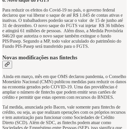
6. Novo saque do FGTS
Para reduzir os efeitos do Covid-19 no país, o governo federal
declarou que vai liberar o saque de até R$ 1.045 de contas ativas e
inativas. O trabalhadores poderão sacar o valor de 15 de junho até
31 de dezembro. O novo saque do FGTS vai injetar R$ 36 bilhões
e atingirá 61 milhões de pessoas. Além disso, a Medida Provisória
946/20 que autoriza o novo saque também extingue o fundo
PIS/Pasep. Segundo a MP, todo valor acululado do patrimônio do
Fundo PIS-Pasep será transferido para o FGTS.
Novas modificações nas fintechs
Ainda em março, mês em que OMS declarou pandemia, o Conselho
Monetário Nacional (CMN) publicou medidas para reduzir os danos
na economia gerados pelo COVID-19. Uma das providências é
ampliar o número de fintechs que podem emitir seus cartões de
crédito e permitir que estas operem com recursos do BNDES.
Tal medida, anunciada pelo Bacen, vale somente para fintechs de
crédito, ou seja, as que realizam operações com os próprios recursos
e tem autorização para funcionar como Sociedades de Crédito
Direto (SCD). Além de SDC, as fintechs podem atuar como
Sociedades de Empréstimo entre Pessoas (SEP), isso significa que