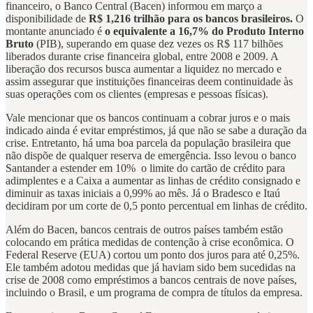
financeiro, o Banco Central (Bacen) informou em março a
disponibilidade de
R$ 1,216 trilhão para os bancos brasileiros.
O
montante anunciado é
o equivalente a 16,7% do Produto Interno
Bruto
(PIB), superando em quase dez vezes os R$ 117 bilhões
liberados durante crise financeira global, entre 2008 e 2009. A
liberação dos recursos busca aumentar a liquidez no mercado e
assim assegurar que instituições financeiras deem continuidade às
suas operações com os clientes (empresas e pessoas físicas).
Vale mencionar que os bancos continuam a cobrar juros e o mais
indicado ainda é evitar empréstimos, já que não se sabe a duração da
crise. Entretanto, há uma boa parcela da população brasileira que
não dispõe de qualquer reserva de emergência. Isso levou o banco
Santander a estender em 10% o limite do cartão de crédito para
adimplentes e a Caixa a aumentar as linhas de crédito consignado e
diminuir as taxas iniciais a 0,99% ao mês. Já o Bradesco e Itaú
decidiram por um corte de 0,5 ponto percentual em linhas de crédito.
Além do Bacen, bancos centrais de outros países também estão
colocando em prática medidas de contenção à crise econômica. O
Federal Reserve (EUA) cortou um ponto dos juros para até 0,25%.
Ele também adotou medidas que já haviam sido bem sucedidas na
crise de 2008 como empréstimos a bancos centrais de nove países,
incluindo o Brasil, e um programa de compra de títulos da empresa.