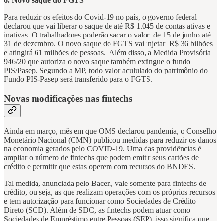
6. Novo saque do FGTS
Para reduzir os efeitos do Covid-19 no país, o governo federal
declarou que vai liberar o saque de até R$ 1.045 de contas ativas e
inativas. O trabalhadores poderão sacar o valor de 15 de junho até
31 de dezembro. O novo saque do FGTS vai injetar R$ 36 bilhões
e atingirá 61 milhões de pessoas. Além disso, a Medida Provisória
946/20 que autoriza o novo saque também extingue o fundo
PIS/Pasep. Segundo a MP, todo valor acululado do patrimônio do
Fundo PIS-Pasep será transferido para o FGTS.
Novas modificações nas fintechs
Ainda em março, mês em que OMS declarou pandemia, o Conselho
Monetário Nacional (CMN) publicou medidas para reduzir os danos
na economia gerados pelo COVID-19. Uma das providências é
ampliar o número de fintechs que podem emitir seus cartões de
crédito e permitir que estas operem com recursos do BNDES.
Tal medida, anunciada pelo Bacen, vale somente para fintechs de
crédito, ou seja, as que realizam operações com os próprios recursos
e tem autorização para funcionar como Sociedades de Crédito
Direto (SCD). Além de SDC, as fintechs podem atuar como
Sociedades de Empréstimo entre Pessoas (SEP), isso significa que