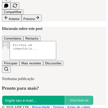
Compartilhar
Anterior
Próximo
Discussão sobre este post
Comentários
Restacks
Principais
Mais recentes
Discussões
Nenhuma publicação
Pronto para mais?
Inscreva-se
© 2026 APICON
·
Privacidade
∙
Termos
∙
Aviso de coleta