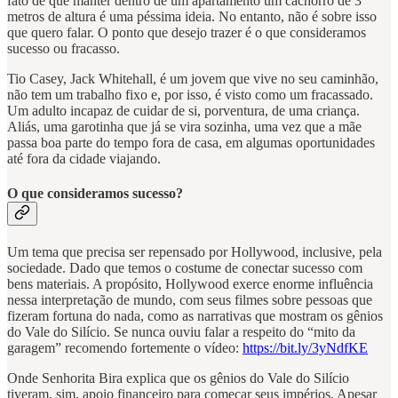
fato de que manter dentro de um apartamento um cachorro de 3
metros de altura é uma péssima ideia. No entanto, não é sobre isso
que quero falar. O ponto que desejo trazer é o que consideramos
sucesso ou fracasso.
Tio Casey, Jack Whitehall, é um jovem que vive no seu caminhão,
não tem um trabalho fixo e, por isso, é visto como um fracassado.
Um adulto incapaz de cuidar de si, porventura, de uma criança.
Aliás, uma garotinha que já se vira sozinha, uma vez que a mãe
passa boa parte do tempo fora de casa, em algumas oportunidades
até fora da cidade viajando.
O que consideramos sucesso?
Um tema que precisa ser repensado por Hollywood, inclusive, pela
sociedade. Dado que temos o costume de conectar sucesso com
bens materiais. A propósito, Hollywood exerce enorme influência
nessa interpretação de mundo, com seus filmes sobre pessoas que
fizeram fortuna do nada, como as narrativas que mostram os gênios
do Vale do Silício. Se nunca ouviu falar a respeito do “mito da
garagem” recomendo fortemente o vídeo:
https://bit.ly/3yNdfKE
Onde Senhorita Bira explica que os gênios do Vale do Silício
tiveram, sim, apoio financeiro para começar seus impérios. Apesar