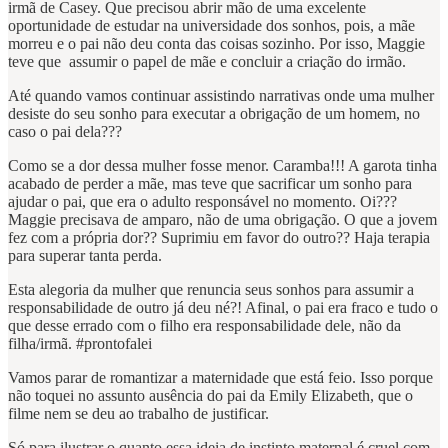
irmã de Casey. Que precisou abrir mão de uma excelente
oportunidade de estudar na universidade dos sonhos, pois, a mãe
morreu e o pai não deu conta das coisas sozinho. Por isso, Maggie
teve que assumir o papel de mãe e concluir a criação do irmão.
Até quando vamos continuar assistindo narrativas onde uma mulher
desiste do seu sonho para executar a obrigação de um homem, no
caso o pai dela???
Como se a dor dessa mulher fosse menor. Caramba!!! A garota tinha
acabado de perder a mãe, mas teve que sacrificar um sonho para
ajudar o pai, que era o adulto responsável no momento. Oi???
Maggie precisava de amparo, não de uma obrigação. O que a jovem
fez com a própria dor?? Suprimiu em favor do outro?? Haja terapia
para superar tanta perda.
Esta alegoria da mulher que renuncia seus sonhos para assumir a
responsabilidade de outro já deu né?! Afinal, o pai era fraco e tudo o
que desse errado com o filho era responsabilidade dele, não da
filha/irmã. #prontofalei
Vamos parar de romantizar a maternidade que está feio. Isso porque
não toquei no assunto ausência do pai da Emily Elizabeth, que o
filme nem se deu ao trabalho de justificar.
Só para ilustrar o quanto essa ideia de instinto maternal é cruel com