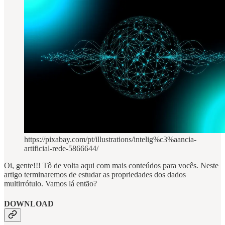
https://pixabay.com/pt/illustrations/intelig%c3%aancia-
artificial-rede-5866644/
Oi, gente!!! Tô de volta aqui com mais conteúdos para vocês. Neste
artigo terminaremos de estudar as propriedades dos dados
multirrótulo. Vamos lá então?
DOWNLOAD