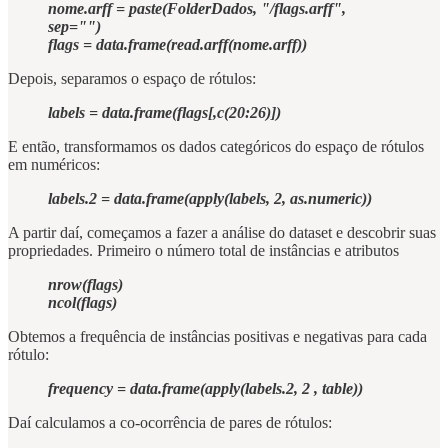
nome.arff = paste(FolderDados, "/flags.arff",
sep="")
flags = data.frame(read.arff(nome.arff))
Depois, separamos o espaço de rótulos:
labels = data.frame(flags[,c(20:26)])
E então, transformamos os dados categóricos do espaço de rótulos
em numéricos:
labels.2 = data.frame(apply(labels, 2, as.numeric))
A partir daí, começamos a fazer a análise do dataset e descobrir suas
propriedades. Primeiro o número total de instâncias e atributos
nrow(flags)
ncol(flags)
Obtemos a frequência de instâncias positivas e negativas para cada
rótulo:
frequency = data.frame(apply(labels.2, 2 , table))
Daí calculamos a co-ocorrência de pares de rótulos: