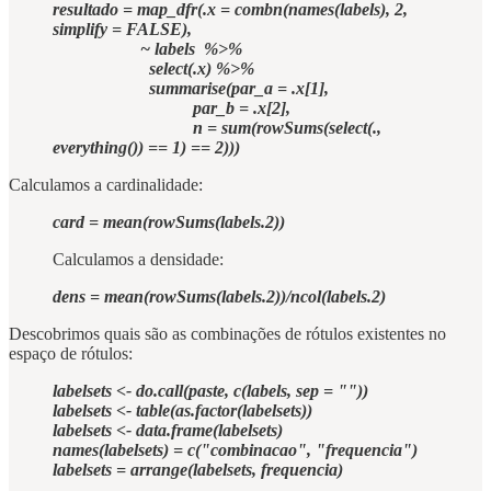
resultado = map_dfr(.x = combn(names(labels), 2,
simplify = FALSE),
~ labels %>%
select(.x) %>%
summarise(par_a = .x[1],
par_b = .x[2],
n = sum(rowSums(select(.,
everything()) == 1) == 2)))
Calculamos a cardinalidade:
card = mean(rowSums(labels.2))
Calculamos a densidade:
dens = mean(rowSums(labels.2))/ncol(labels.2)
Descobrimos quais são as combinações de rótulos existentes no
espaço de rótulos:
labelsets <- do.call(paste, c(labels, sep = ""))
labelsets <- table(as.factor(labelsets))
labelsets <- data.frame(labelsets)
names(labelsets) = c("combinacao", "frequencia")
labelsets = arrange(labelsets, frequencia)