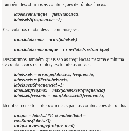
Também descobrimos as combinações de rótulos únicas:
labels.sets.unique = filter(labelsets,
labelsets$frequencia==1)
E calculamos o total dessas combinações:
num.total.comb = nrow(labelsets)
num.total.comb.unique = nrow(labels.sets.unique)
Descobrimos, também, quais são as frequências máxima e mínima
de combinações de rótulos, excluindo as únicas:
labels.sets = arrange(labelsets, frequencia)
labels.sets = filter(labels.sets,
labels.sets$frequencia!=1)
label.set.freq.max = max(labels.sets$frequencia)
label.set.freq.min = min(labels.sets$frequencia)
Identificamos o total de ocorrências para as combinações de rótulos
unique = labels.2 %>% mutate(total =
rowSums(labels.2))
unique = arrange(unique, total)