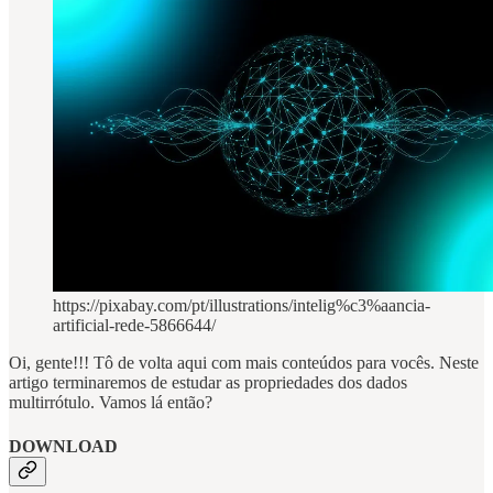
https://pixabay.com/pt/illustrations/intelig%c3%aancia-
artificial-rede-5866644/
Oi, gente!!! Tô de volta aqui com mais conteúdos para vocês. Neste
artigo terminaremos de estudar as propriedades dos dados
multirrótulo. Vamos lá então?
DOWNLOAD