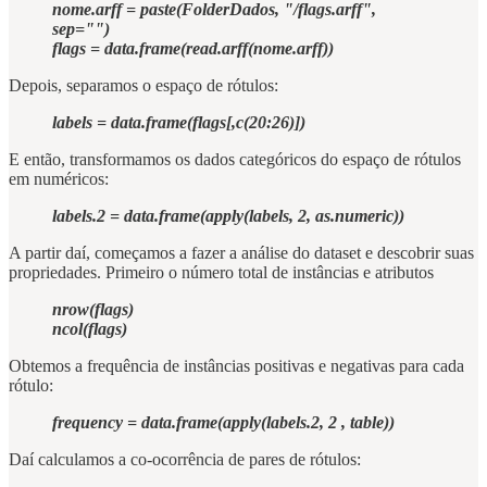
nome.arff = paste(FolderDados, "/flags.arff",
sep="")
flags = data.frame(read.arff(nome.arff))
Depois, separamos o espaço de rótulos:
labels = data.frame(flags[,c(20:26)])
E então, transformamos os dados categóricos do espaço de rótulos
em numéricos:
labels.2 = data.frame(apply(labels, 2, as.numeric))
A partir daí, começamos a fazer a análise do dataset e descobrir suas
propriedades. Primeiro o número total de instâncias e atributos
nrow(flags)
ncol(flags)
Obtemos a frequência de instâncias positivas e negativas para cada
rótulo:
frequency = data.frame(apply(labels.2, 2 , table))
Daí calculamos a co-ocorrência de pares de rótulos: