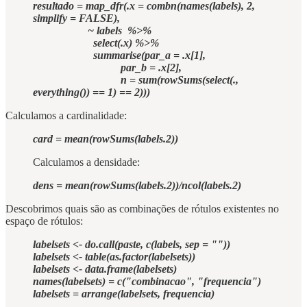
resultado = map_dfr(.x = combn(names(labels), 2,
simplify = FALSE),
~ labels %>%
select(.x) %>%
summarise(par_a = .x[1],
par_b = .x[2],
n = sum(rowSums(select(.,
everything()) == 1) == 2)))
Calculamos a cardinalidade:
card = mean(rowSums(labels.2))
Calculamos a densidade:
dens = mean(rowSums(labels.2))/ncol(labels.2)
Descobrimos quais são as combinações de rótulos existentes no
espaço de rótulos:
labelsets <- do.call(paste, c(labels, sep = ""))
labelsets <- table(as.factor(labelsets))
labelsets <- data.frame(labelsets)
names(labelsets) = c("combinacao", "frequencia")
labelsets = arrange(labelsets, frequencia)