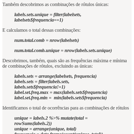
Também descobrimos as combinações de rótulos únicas:
labels.sets.unique = filter(labelsets,
labelsets$frequencia==1)
E calculamos o total dessas combinações:
num.total.comb = nrow(labelsets)
num.total.comb.unique = nrow(labels.sets.unique)
Descobrimos, também, quais são as frequências máxima e mínima
de combinações de rótulos, excluindo as únicas:
labels.sets = arrange(labelsets, frequencia)
labels.sets = filter(labels.sets,
labels.sets$frequencia!=1)
label.set.freq.max = max(labels.sets$frequencia)
label.set.freq.min = min(labels.sets$frequencia)
Identificamos o total de ocorrências para as combinações de rótulos
unique = labels.2 %>% mutate(total =
rowSums(labels.2))
unique = arrange(unique, total)