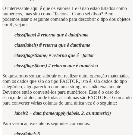
O interessante aqui é que os valores 1 e 0 não estão listados como
numéricos, mas sim como "factors". Como sei disso? Bem,
podemos usar o seguinte comando para descobrir o tipo dos objetos
em R, vejam:
class(flags) # retorna que é dataframe
class(labels) # retorna que é dataframe
class(flags$zone) # retorna que é "factor"
class(flags$bars) # retorna que é numérico
Se quisermos somar, subtrair ou realizar outra operação matemática
com os dados que são do tipo FACTOR, isto é, são dados do tipo
categórico, algo parecido com uma string, mas não exatamente.
Devemos então convertê-los para numéricos. Este é o caso do
espaço de rótulos, onde todas as colunas são FACTOR. O comando
para converter várias colunas de uma única vez é o seguinte:
labels2 = data.frame(apply(labels, 2, as.numeric))
Para verificar, execute os seguintes comandos:
class(labels2)