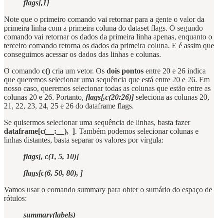
flags[,1]
Note que o primeiro comando vai retornar para a gente o valor da
primeira linha com a primeira coluna do dataset flags. O segundo
comando vai retornar os dados da primeira linha apenas, enquanto o
terceiro comando retorna os dados da primeira coluna. E é assim que
conseguimos acessar os dados das linhas e colunas.
O comando
c()
cria um vetor. Os
dois pontos
entre 20 e 26 indica
que queremos selecionar uma sequência que está entre 20 e 26. Em
nosso caso, queremos selecionar todas as colunas que estão entre as
colunas 20 e 26. Portanto,
flags[,c(20:26)]
seleciona as colunas 20,
21, 22, 23, 24, 25 e 26 do dataframe flags.
Se quisermos selecionar uma sequência de linhas, basta fazer
dataframe[c(__:__), ]
. Também podemos selecionar colunas e
linhas distantes, basta separar os valores por vírgula:
flags[, c(1, 5, 10)]
flags[c(6, 50, 80), ]
Vamos usar o comando summary para obter o sumário do espaço de
rótulos:
summary(labels)