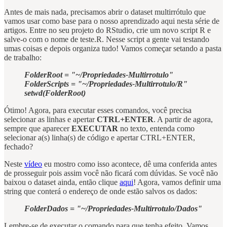
Antes de mais nada, precisamos abrir o dataset multirrótulo que
vamos usar como base para o nosso aprendizado aqui nesta série de
artigos. Entre no seu projeto do RStudio, crie um novo script R e
salve-o com o nome de teste.R. Nesse script a gente vai testando
umas coisas e depois organiza tudo! Vamos começar setando a pasta
de trabalho:
FolderRoot = "~/Propriedades-Multirrotulo"
FolderScripts = "~/Propriedades-Multirrotulo/R"
setwd(FolderRoot)
Ótimo! Agora, para executar esses comandos, você precisa
selecionar as linhas e apertar
CTRL+ENTER
. A partir de agora,
sempre que aparecer
EXECUTAR
no texto, entenda como
selecionar a(s) linha(s) de código e apertar CTRL+ENTER,
fechado?
Neste
vídeo
eu mostro como isso acontece, dê uma conferida antes
de prosseguir pois assim você não ficará com dúvidas. Se você não
baixou o dataset ainda, então clique
aqui
! Agora, vamos definir uma
string que conterá o endereço de onde estão salvos os dados:
FolderDados = "~/Propriedades-Multirrotulo/Dados"
Lembre-se de executar o comando para que tenha efeito. Vamos