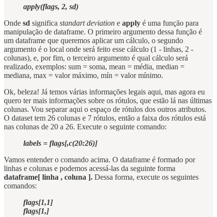
apply(flags, 2, sd)
Onde
sd
significa
standart deviation
e
apply
é uma função para
manipulação de dataframe. O primeiro argumento dessa função é
um dataframe que queremos aplicar um cálculo, o segundo
argumento é o local onde será feito esse cálculo (1 - linhas, 2 -
colunas), e, por fim, o terceiro argumento é qual cálculo será
realizado, exemplos: sum = soma, mean = média, median =
mediana, max = valor máximo, mín = valor mínimo.
Ok, beleza! Já temos várias informações legais aqui, mas agora eu
quero ter mais informações sobre os rótulos, que estão lá nas últimas
colunas. Vou separar aqui o espaço de rótulos dos outros atributos.
O dataset tem 26 colunas e 7 rótulos, então a faixa dos rótulos está
nas colunas de 20 a 26. Execute o seguinte comando:
labels = flags[,c(20:26)]
Vamos entender o comando acima. O dataframe é formado por
linhas e colunas e podemos acessá-las da seguinte forma
dataframe[ linha , coluna ].
Dessa forma, execute os seguintes
comandos:
flags[1,1]
flags[1,]