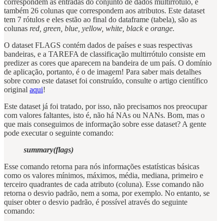
correspondem às entradas do conjunto de dados multirrótulo, e
também 26 colunas que correspondem aos atributos. Este dataset
tem 7 rótulos e eles estão ao final do dataframe (tabela), são as
colunas
red, green, blue, yellow, white, black
e
orange.
O dataset FLAGS contém dados de países e suas respectivas
bandeiras, e a TAREFA de classificação multirrótulo consiste em
predizer as cores que aparecem na bandeira de um país. O domínio
de aplicação, portanto, é o de imagem! Para saber mais detalhes
sobre como este dataset foi construído, consulte o artigo científico
original
aqui
!
Este dataset já foi tratado, por isso, não precisamos nos preocupar
com valores faltantes, isto é, não há NAs ou NANs. Bom, mas o
que mais conseguimos de informação sobre esse dataset? A gente
pode executar o seguinte comando:
summary(flags)
Esse comando retorna para nós informações estatísticas básicas
como os valores mínimos, máximos, média, mediana, primeiro e
terceiro quadrantes de cada atributo (coluna). Esse comando não
retorna o desvio padrão, nem a soma, por exemplo. No entanto, se
quiser obter o desvio padrão, é possível através do seguinte
comando: