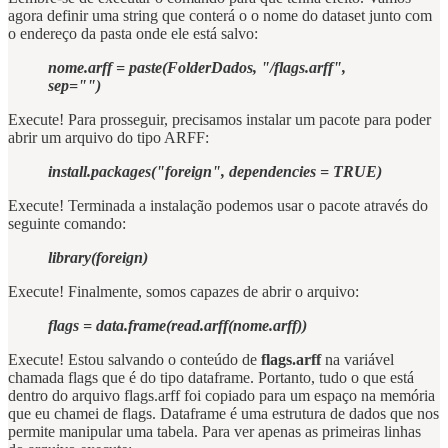
agora definir uma string que conterá o o nome do dataset junto com
o endereço da pasta onde ele está salvo:
nome.arff = paste(FolderDados, "/flags.arff",
sep="")
Execute! Para prosseguir, precisamos instalar um pacote para poder
abrir um arquivo do tipo ARFF:
install.packages("foreign", dependencies = TRUE)
Execute! Terminada a instalação podemos usar o pacote através do
seguinte comando:
library(foreign)
Execute! Finalmente, somos capazes de abrir o arquivo:
flags = data.frame(read.arff(nome.arff))
Execute! Estou salvando o conteúdo de
flags.arff
na variável
chamada flags que é do tipo dataframe. Portanto, tudo o que está
dentro do arquivo flags.arff foi copiado para um espaço na memória
que eu chamei de flags. Dataframe é uma estrutura de dados que nos
permite manipular uma tabela. Para ver apenas as primeiras linhas