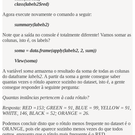
class(labels2$red)
Agora execute novamente o comando a seguir:
summary(labels2)
Note que a saída no console é totalmente diferente! Vamos somar as
colunas, isto é, os labels?
soma = data.frame(apply(labels2, 2, sum))
View(soma)
A variável
soma
armazena o resultado da soma de todas as colunas
do dataframe
labels2
. A partir da soma a gente consegue saber
quantas vezes o rótulo aparece sozinho no dataset, isto é, a gente
consegue responder à seguinte pergunta:
Quantas instâncias pertencem à cada rótulo?
Resposta: RED =153; GREEN = 91, BLUE = 99, YELLOW = 91,
WHITE, 146, BLACK = 52; ORANGE = 26.
Podemos concluir disto que o rótulo menos frequente no dataset é o
ORANGE, pois ele aparece sozinho menos vezes do que todos
outros, enquanto que o rótulo mais frequente é o RED.