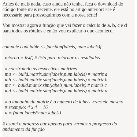
Antes de mais nada, caso ainda não tenha, faça o download do
código fonte mais recente, ele está no artigo anterior! Ele é
necessário para prosseguirmos com a nossa série!
Vou mostrar agora a função que vai fazer o calculo de
a, b, c
e
d
para todos os rótulos e então vou explicar o que acontece.
compute.cont.table <- function(labels, num.labels){
retorno = list() # lista para retornar os resultados
# construindo as respectivas matrizes
ma <- build.matrix.sim(labels,num.labels) # matriz a
mb <- build.matrix.sim(labels,num.labels) # matriz b
mc <- build.matrix.sim(labels,num.labels) # matriz c
md <- build.matrix.sim(labels,num.labels) # matriz d
# o tamanho da matriz é o número de labels vezes ele mesmo
# exemplo: 4 x 4 = 16
u = (num.labels*num.labels)
# usarei o progress bar apenas para vermos o progresso do
andamento da função