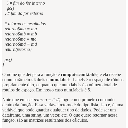
} # fim do for interno
gc()
} # fim do for externo
# retorna os resultados
retorno$ma = ma
retorno$mb = mb
retorno$mc = mc
retorno$md = md
return(retorno)
gc()
}
O nome que dei para a função é
compute.cont.table
, e ela recebe
como parâmetros
labels
e
num.labels
. Labels é o espaço de rótulos
propriamente dito, enquanto que num.labels é o número total de
rótulos do espaço. Em nosso caso num.labels é 5.
Note que eu usei
retorno = list()
logo como primeiro comando
dentro da função. Essa variável retorno é do tipo
lista
, isto é, é uma
variável que pode guardar qualquer tipo de dados. Pode ser um
dataframe, uma string, um vetor, etc. O que quero retornar nessa
função, são as matrizes resultantes dos cálculos.