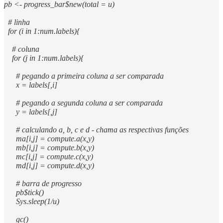
pb <- progress_bar$new(total = u)
# linha
for (i in 1:num.labels){
# coluna
for (j in 1:num.labels){
# pegando a primeira coluna a ser comparada
x = labels[,i]
# pegando a segunda coluna a ser comparada
y = labels[,j]
# calculando a, b, c e d - chama as respectivas funções
ma[i,j] = compute.a(x,y)
mb[i,j] = compute.b(x,y)
mc[i,j] = compute.c(x,y)
md[i,j] = compute.d(x,y)
# barra de progresso
pb$tick()
Sys.sleep(1/u)
gc()