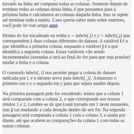
travado na linha até computar todas as colunas. Somente depois de
terminar todas as colunas dessa linha, é que passamos para a
próxima linha e calculamos as colunas daquela linha. Isso se repete
até terminar toda a matriz. Caso queria saber mais sobre matrizes,
você pode ler este artigo
aqui
.
Dentro do for encadeado eu tenho
x = labels[,i]
e
y = labels[,j]
que
correspondem à duas colunas diferentes do dataset. A variável
i
é a
que identifica a primeira coluna, enquanto a variável
j
é a que
identifica a segunda coluna. Essas variáveis vão sendo
incrementadas (somadas a um) ao final do for para que seja possível
mudar a linha e a coluna.
O comando
labels[, i]
nos permite pegar a coluna do dataset
indicada por
i
, e o mesmo serve para
labels[, j].
Armazeno o
primeiro em
x
e o segundo em
y
para que sejam usados depois.
Na primeira passagem pelo for encadeado, temos que a coluna 1
será comparada com a coluna 2, o que corresponde aos nossos
rótulos 1 e 2. Lembre-se de que
i
está travado em 1 neste momento,
mas
j
vai mudando a cada iteração dentro do seu for. Na segunda
passagem será comparada a coluna 1 com a coluna 3, e assim por
diante, até que acabem as comparações da coluna 1 com todas as
outras colunas.