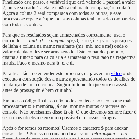
Finalizado este passo, a variável
i
que está valendo 1 passará a valer
2, pois é somado 1 a ela, e então a coluna de comparação mudará.
Agora a coluna 2 será comparada com todas as outras, e esse
processo se repete até que todas as colunas tenham sido comparadas
com todas as outras.
Para que os resultados sejam armazenados corretamente, usei o
comando
ma[i,j] = compute.a(x,y)
, isto é,
i
e
j
são as posições
de linha e coluna na matriz resultante (ma, mb, mc e md) onde o
valor calculado deve ser armazenado. Este comando, portanto,
chama a função para calcular
a
e armazena o resultado na respectiva
matriz. Faço o mesmo para
b
,
c
, e
d
.
Para ficar fácil de entender este processo, eu gravei um
vídeo
onde
executo a construção desta matriz apresentando todos os detalhes de
mudança de linha e coluna. Sugiro fortemente que você o assista
antes de prosseguir, é bem curtinho!
Em nosso código final isso não pode acontecer pois consome mais
processamento e memória, já que imprime muitos caracteres no
console. Não precisamos disso tá ok! O que devemos sempre fazer é
ser o mais objetivo e enxuto o possível em nossos códigos.
Após o for temos os retornos! Usamos o caractere
$
para anexar
coisas à lista! Por isso o comando fica assim:
retorno$ma = ma.