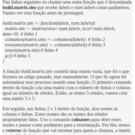
Nas linhas seguintes eu chamei uma outra função que é denominada
build.matrix.sim
que recebe
labels
e
num.labels
como parâmetros.
Vamos ver essa função antes de prosseguir.
build.matrix.sim <- function(labels, num.labels){
matrix.sim <- matrix(nrow=num.labels, ncol=num.labels,
data=0) # linha 1
colnames(matrix.sim) <- colnames(labels) # linha 2
rownames(matrix.sim) <- colnames(labels) # linha 3
return(matrix.sim) # linha 4
gc()
# linha 5
}
A função
build.matrix.sim
constrói uma matriz vazia, que foi o que
fizemos no artigo passado, mas manualmente. O que fiz agora foi
automatizar esse processo usando uma função. O primeiro comando
dentro da função cria uma matriz com o número de linhas e colunas
igual ao número de rótulos. Então, se temos 5 rótulos, vamos criar
uma matriz 5 x 5.
Em seguida, nas linhas 2 e 3 dentro da função, dou nomes às
colunas e linhas. Esses nomes são os nomes dos rótulos
propriamente ditos. Uso o comando
colnames
para obter esses
nomes e passar como parâmetro para a renomeação. Por fim, temos
o
retorno
da função que vai retornar para quem a chamou, a matriz