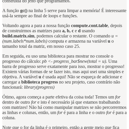
construída do jeito que programamos.
A função
gc()
na linha 5 serve para limpar a memória! É interessante
usá-la sempre ao final de loops e funções.
Voltando agora a para a nossa função
compute.cont.table
, depois
de construirmos as matrizes para
a, b, c
e
d
usando
build.matrix.sim
, podemos calcular o restante. O comando
u =
(num.labels*num.labels)
computa e armazena na variável
u
o
tamanho total da matriz, em nosso caso 25.
Em seguida, eu uso uma biblioteca para mostrar no console o
progresso do cálculo:
pb <- progress_bar$new(total = u).
Uma
barra de progresso serve exatamente para isso, mostrar o progresso!
Existem várias formas de se fazer isto, mas aqui usei uma simples e
objetiva. A variável
u
é usada aqui! Não se esqueça de adicionar e
carregar a
biblioteca progress
no seu projeto, caso contrário não
funcionará:
library(progress)
Ótimo, agora começa a parte efetiva da coisa toda! Temos um
for
dentro de outro
for
e isto é necessário já que estamos trabalhando
com matrizes! Não há como manipular matrizes se não percorrermos
as linhas e colunas, então, um
for
é para a linha e o outro
for
é para a
coluna.
Note que o for da linha é o primeiro, então a gente meio que fica