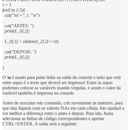
l = 1
for(l in 1:5){
cat("\nl =", l, "\n")
cat("ANTES: ")
print(L_0[,l])
L_0[,l] = (dataset_2[,l]==0)
cat("DEPOIS: ")
print(L_0[,l])
}
O
\n
é usado para pular linha na saída do console e tudo que está
entre aspas é o texto que deverá ser impresso! Entre as aspas
podemos colocar as variáveis usando vírgulas, e assim o valor da
variável também é impressa no console.
Antes de executar este comando, crie novamente as matrizes, para
que elas fiquem com os valores NAs em cada célula. Isto ajudará a
ver melhor a diferença entre o antes e depois. Para isto, basta
selecionar as linhas de código correspondentes e apertar
CTRL+ENTER. A saída será a seguinte: