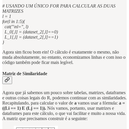
# USANDO UM ÚNICO FOR PARA CALCULAR AS DUAS
MATRIZES
l = 1
for(l in 1:5){
cat("\nl=", l)
L_0[,l] = (dataset_2[,l]==0)
L_1[,l] = (dataset_2[,l]==1)
}
Agora sim ficou bom ein! O cálculo é exatamente o mesmo, não
muda absolutamente, no entanto, economizamos linhas e com isso o
código também pode ficar mais legível.
Matriz de Similaridade
Agora que já sabemos um pouco sobre tabelas, matrizes, dataframes
e outras coisas legais do R, podemos continuar com as similaridades.
Recapitulando, para calcular o valor de
a
vamos usar a fórmula:
a =
((Li == 1) E (Lj == 1)).
Nós vamos, portanto, usar matrizes e
dataframes para este cálculo, o que vai facilitar e muito a nossa vida.
A matriz que precisamos construir é a seguinte: