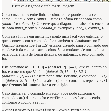
Escreva a legenda e créditos da imagem
Cada cruzamento entre linha e coluna corresponde a uma célula,
então,
Linha_1
com
Coluna_1
temos a célula identificada como
(linha_1 e coluna_1)
. Observe que a diagonal da tabela é o encontro
de cada
linha_x
com sua
coluna_x
, exemplo:
(linha_3, coluna_3)
.
Com essa Figura em mente fica muito mais fácil você entender o
que acontece com o comando for e também os dataframes no R.
Quando fazemos
for(l in 1:5)
estamos dizendo para o comando que
ele deve ir da coluna 1 até a coluna 5 e a mudança de uma coluna
para outra é feita de forma iterativa, ou automática, pelo comando
for.
Este comando aqui
L_1[,l] = (dataset_2[,l]==1)
, que vai dentro do
for, é o mesmo que
L1_1 = (dataset_2[,1]==1), L2_1 =
(dataset_2[,2]==1)
e assim por diante. Portanto, o comando
L_1[,l]
= (dataset_2[,l]==1)
é uma abstração dos comandos repetitivos.
O
que fizemos foi automatizar a repetição.
Caso queira ver o comando em ação, você pode adicionar o
comando
cat()
dentro do for e verificar o que está acontecendo,
conforme o código a seguir:
# COM PRINT DAS VARIÁVEIS A CADA ITERAÇÃO