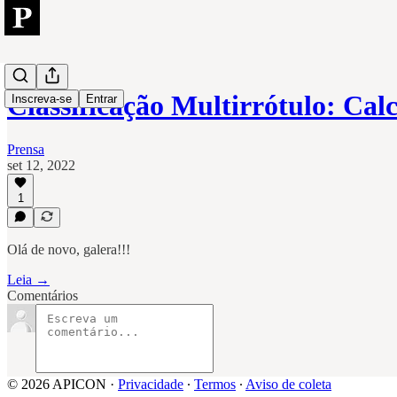
Classificação Multirrótulo: Ca
Inscreva-se
Entrar
Prensa
set 12, 2022
1
Olá de novo, galera!!!
Leia →
Comentários
© 2026 APICON
·
Privacidade
∙
Termos
∙
Aviso de coleta