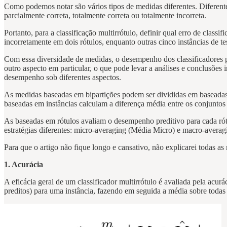
Como podemos notar são vários tipos de medidas diferentes. Diferente d
parcialmente correta, totalmente correta ou totalmente incorreta.
Portanto, para a classificação multirrótulo, definir qual erro de class
incorretamente em dois rótulos, enquanto outras cinco instâncias de t
Com essa diversidade de medidas, o desempenho dos classificadores po
outro aspecto em particular, o que pode levar a análises e conclusõ
desempenho sob diferentes aspectos.
As medidas baseadas em bipartições podem ser divididas em baseadas em
baseadas em instâncias calculam a diferença média entre os conjuntos d
As baseadas em rótulos avaliam o desempenho preditivo para cada ró
estratégias diferentes: micro-averaging (Média Micro) e macro-avera
Para que o artigo não fique longo e cansativo, não explicarei todas as
1. Acurácia
A eficácia geral de um classificador multirrótulo é avaliada pela acu
preditos) para uma instância, fazendo em seguida a média sobre todas 