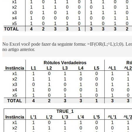
No Excel você pode fazer da seguinte forma: =IF(OR(L;^L);1;0). Lembr
no artigo anterior.