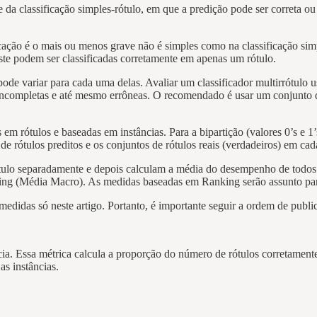
a classificação simples-rótulo, em que a predição pode ser correta ou i
ificação é o mais ou menos grave não é simples como na classificação sim
este podem ser classificadas corretamente em apenas um rótulo.
de variar para cada uma delas. Avaliar um classificador multirrótulo 
es incompletas e até mesmo errôneas. O recomendado é usar um conjunto
 rótulos e baseadas em instâncias. Para a bipartição (valores 0’s e 1’s
e rótulos preditos e os conjuntos de rótulos reais (verdadeiros) em cada
tulo separadamente e depois calculam a média do desempenho de todos 
ging (Média Macro). As medidas baseadas em Ranking serão assunto para
 medidas só neste artigo. Portanto, é importante seguir a ordem de publi
rácia. Essa métrica calcula a proporção do número de rótulos corretamen
as instâncias.