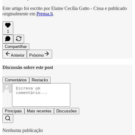
Este artigo foi escrito por Elaine Cecília Gatto - Cissa e publicado
originalmente em
Prensa.li
.
1
Compartilhar
Anterior
Próximo
Discussão sobre este post
Comentários
Restacks
Principais
Mais recentes
Discussões
Nenhuma publicação