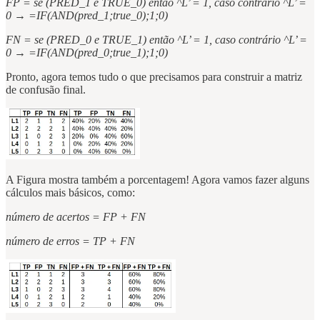
FP = se (PRED_1 e TRUE_0) então ^L’ = 1, caso contrário ^L’ =
0 → =IF(AND(pred_1;true_0);1;0)
FN = se (PRED_0 e TRUE_1) então ^L’ = 1, caso contrário ^L’ =
0 → =IF(AND(pred_0;true_1);1;0)
Pronto, agora temos tudo o que precisamos para construir a matriz
de confusão final.
A Figura mostra também a porcentagem! Agora vamos fazer alguns
cálculos mais básicos, como:
número de acertos = FP + FN
número de erros = TP + FN