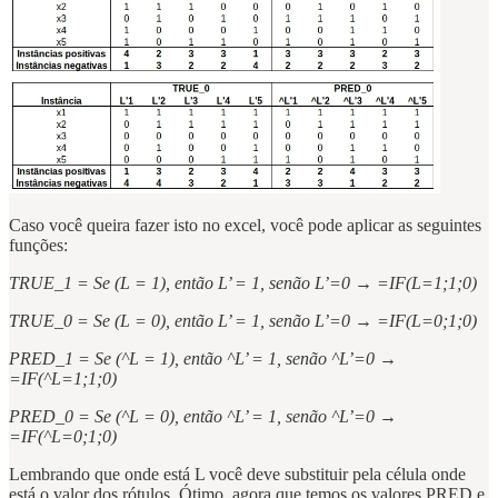
Caso você queira fazer isto no excel, você pode aplicar as seguintes
funções:
TRUE_1 = Se (L = 1), então L’ = 1, senão L’=0 → =IF(L=1;1;0)
TRUE_0 = Se (L = 0), então L’ = 1, senão L’=0 → =IF(L=0;1;0)
PRED_1 = Se (^L = 1), então ^L’ = 1, senão ^L’=0 →
=IF(^L=1;1;0)
PRED_0 = Se (^L = 0), então ^L’ = 1, senão ^L’=0 →
=IF(^L=0;1;0)
Lembrando que onde está L você deve substituir pela célula onde
está o valor dos rótulos. Ótimo, agora que temos os valores PRED e