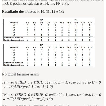
TRUE podemos calcular o TN, TP, FN e FP.
Resultado dos Passos 9, 10, 11, 12 e 13:
No Excel fazemos assim:
TP = se (PRED_1 e TRUE_1) então L’ = 1, caso contrário L’ = 0
→ =IF(AND(pred_1;true_1);1;0)
TN = se (PRED_0 e TRUE_0) então L’ = 1, caso contrário L’ = 0
→ =IF(AND(pred_0;true_0);1;0)