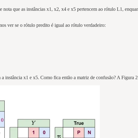
nte nota que as instâncias x1, x2, x4 e x5 pertencem ao rótulo L1, enqu
os ver se o rótulo predito é igual ao rótulo verdadeiro:
ra a instância x1 e x5. Como fica então a matriz de confusão? A Figura