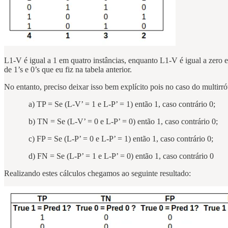
L1-V é igual a 1 em quatro instâncias, enquanto L1-V é igual a zero e
de 1’s e 0’s que eu fiz na tabela anterior.
No entanto, preciso deixar isso bem explícito pois no caso do multir
a) TP = Se (L-V’ = 1 e L-P’ = 1) então 1, caso contrário 0;
b) TN = Se (L-V’ = 0 e L-P’ = 0) então 1, caso contrário 0;
c) FP = Se (L-P’ = 0 e L-P’ = 1) então 1, caso contrário 0;
d) FN = Se (L-P’ = 1 e L-P’ = 0) então 1, caso contrário 0
Realizando estes cálculos chegamos ao seguinte resultado: