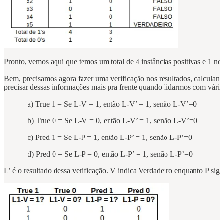
Pronto, vemos aqui que temos um total de 4 instâncias positivas e 1 n
Bem, precisamos agora fazer uma verificação nos resultados, calculand
precisar dessas informações mais pra frente quando lidarmos com vár
a) True 1 = Se L-V = 1, então L-V’ = 1, senão L-V’=0
b) True 0 = Se L-V = 0, então L-V’ = 1, senão L-V’=0
c) Pred 1 = Se L-P = 1, então L-P’ = 1, senão L-P’=0
d) Pred 0 = Se L-P = 0, então L-P’ = 1, senão L-P’=0
L’ é o resultado dessa verificação. V indica Verdadeiro enquanto P sig