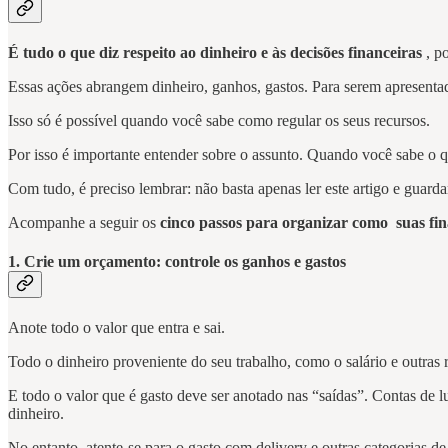
É tudo o que diz respeito ao dinheiro e às decisões financeiras
, po
Essas ações abrangem dinheiro, ganhos, gastos. Para serem apresenta
Isso só é possível quando você sabe como regular os seus recursos.
Por isso é importante entender sobre o assunto. Quando você sabe o que 
Com tudo, é preciso lembrar: não basta apenas ler este artigo e guarda
Acompanhe a seguir os
cinco passos para organizar como
suas fi
1. Crie um orçamento: controle os ganhos e gastos
Anote todo o valor que entra e sai.
Todo o dinheiro proveniente do seu trabalho, como o salário e outras 
E todo o valor que é gasto deve ser anotado nas “saídas”. Contas de lu
dinheiro.
No entanto, atente-se para o gasto com delivery e outras categoria