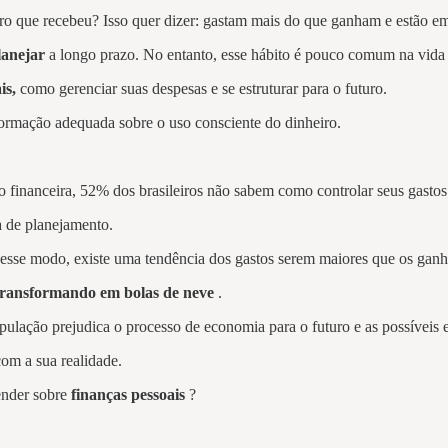
ro que recebeu? Isso quer dizer: gastam mais do que ganham e estão e
lanejar
a longo prazo. No entanto, esse hábito é pouco comum na vida
is,
como gerenciar suas despesas e se estruturar para o futuro.
ormação adequada sobre o uso consciente do dinheiro.
inanceira, 52% dos brasileiros não sabem como controlar seus gastos e
a de planejamento.
esse modo, existe uma tendência dos gastos serem maiores que os ganh
transformando em bolas de neve
.
opulação prejudica o processo de economia para o futuro e as possíveis
om a sua realidade.
render sobre
finanças pessoais
?