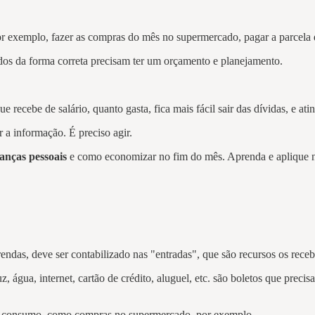
r exemplo, fazer as compras do mês no supermercado, pagar a parcela d
dos da forma correta precisam ter um orçamento e planejamento.
recebe de salário, quanto gasta, fica mais fácil sair das dívidas, e atin
r a informação. É preciso agir.
nanças pessoais
e como economizar no fim do mês. Aprenda e aplique n
rendas, deve ser contabilizado nas "entradas", que são recursos os receb
z, água, internet, cartão de crédito, aluguel, etc. são boletos que pre
s de consumo, como compras no supermercado, por exemplo.