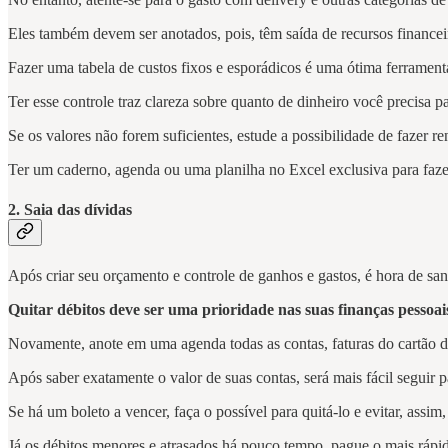
Eles também devem ser anotados, pois, têm saída de recursos financei
Fazer uma tabela de custos fixos e esporádicos é uma ótima ferramenta
Ter esse controle traz clareza sobre quanto de dinheiro você precisa
Se os valores não forem suficientes, estude a possibilidade de fazer ren
Ter um caderno, agenda ou uma planilha no Excel exclusiva para fazer
2. Saia das dívidas
Após criar seu orçamento e controle de ganhos e gastos, é hora de sana
Quitar
débitos
deve
ser
uma
prioridade
nas
suas
finanças
pessoai
Novamente, anote em uma agenda todas as contas, faturas do cartão de 
Após saber exatamente o valor de suas contas, será mais fácil seguir 
Se há um boleto a vencer, faça o possível para quitá-lo e evitar, assim,
Já os débitos menores e atrasados ​​há pouco tempo, pague o mais rápid