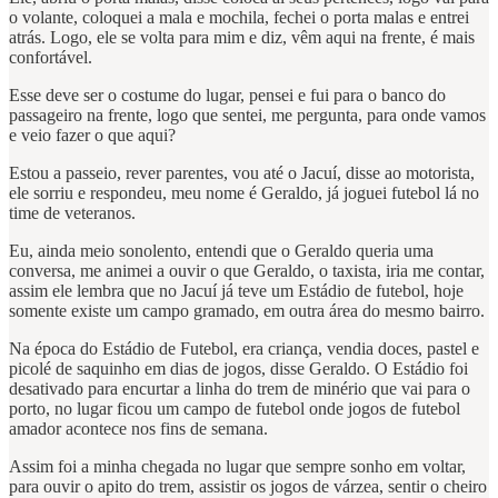
o volante, coloquei a mala e mochila, fechei o porta malas e entrei
atrás. Logo, ele se volta para mim e diz, vêm aqui na frente, é mais
confortável.
Esse deve ser o costume do lugar, pensei e fui para o banco do
passageiro na frente, logo que sentei, me pergunta, para onde vamos
e veio fazer o que aqui?
Estou a passeio, rever parentes, vou até o Jacuí, disse ao motorista,
ele sorriu e respondeu, meu nome é Geraldo, já joguei futebol lá no
time de veteranos.
Eu, ainda meio sonolento, entendi que o Geraldo queria uma
conversa, me animei a ouvir o que Geraldo, o taxista, iria me contar,
assim ele lembra que no Jacuí já teve um Estádio de futebol, hoje
somente existe um campo gramado, em outra área do mesmo bairro.
Na época do Estádio de Futebol, era criança, vendia doces, pastel e
picolé de saquinho em dias de jogos, disse Geraldo. O Estádio foi
desativado para encurtar a linha do trem de minério que vai para o
porto, no lugar ficou um campo de futebol onde jogos de futebol
amador acontece nos fins de semana.
Assim foi a minha chegada no lugar que sempre sonho em voltar,
para ouvir o apito do trem, assistir os jogos de várzea, sentir o cheiro