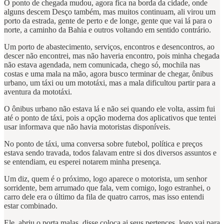
O ponto de chegada mudou, agora fica na borda da cidade, onde
alguns descem Desço também, mas muitos continuam, ali virou um
porto da estrada, gente de perto e de longe, gente que vai lá para o
norte, a caminho da Bahia e outros voltando em sentido contrário.
Um porto de abastecimento, serviços, encontros e desencontros, ao
descer não encontrei, mas não haveria encontro, pois minha chegada
não estava agendada, nem comunicada, chego só, mochila nas
costas e uma mala na mão, agora busco terminar de chegar, ônibus
urbano, um táxi ou um mototáxi, mas a mala dificultou partir para a
aventura da mototáxi.
O ônibus urbano não estava lá e não sei quando ele volta, assim fui
até o ponto de táxi, pois a opção moderna dos aplicativos que tentei
usar informava que não havia motoristas disponíveis.
No ponto de táxi, uma conversa sobre futebol, política e preços
estava sendo travada, todos falavam entre si dos diversos assuntos e
se entendiam, eu esperei notarem minha presença.
Um diz, quem é o próximo, logo aparece o motorista, um senhor
sorridente, bem arrumado que fala, vem comigo, logo estranhei, o
carro dele era o último da fila de quatro carros, mas isso entendi
estar combinado.
Ele, abriu o porta malas, disse coloca ai seus pertences, logo vai para