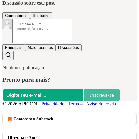
Discussão sobre este post
Comentários
Restacks
Principais
Mais recentes
Discussões
Nenhuma publicação
Pronto para mais?
Inscreva-se
© 2026 APICON
·
Privacidade
∙
Termos
∙
Aviso de coleta
Comece seu Substack
Obtenha o App