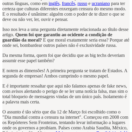
outras línguas, como em
inglês,
francês,
russo
e
ucraniano
para ter
certeza que culturas diferentes enxergam censura do mesmo modo.
E o resultado é unânime: alguém com o poder de te dizer o que se
deve ou não ver, ler, ouvir e pensar.
Isso nos leva a uma pergunta diretamente relacionada ao título desse
artigo.
Quem foi que garantiu ao ocidente a condição de
guardião da moral?
E que moral exatamente seria essa? Porque até
onde sei, bombardear outros países não é exclusividade russa.
Da mesma forma, quem foi que decidiu que as big techs deveriam
assumir esse papel também?
E notem as dimensões! A primeira pergunta se tratam de Estados. A
segunda de empresas! Ambos cumprindo o mesmo papel.
E é importante ressaltar que aqui não falamos apenas de fake news,
com avisos alertando o perigo de se ler uma notícia falsa, mas sim o
total bloqueio de mensagens vindas de um único país. Isolamento é
a palavra mais certa.
O assunto é tão sério que dia 12 de Março foi escolhido como o
"Dia mundial contra a censura na internet". Começou em 2008 com
os Repórteres Sem Fronteiras, tentando levar informação a lugares
onde os governos a proibiam. Países como Arabia Saudita, México,