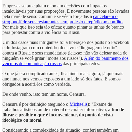
Empresas se precipitam e tomam decisões com impactos
incalculáveis por suas proporções. E novamente pessoas são levadas
pela maré de senso comum e se vêem forçadas a
cancelarem o
strogonoff de seus restaurantes, em protesto e repúdio ao conflito
.
Por mais que isso seja tão eficaz quanto pintar as unhas de branco
para protestar contra a violência no Brasil.
Um dos casos mais intrigantes foi a liberação dos posts no Facebook
e do Instagram com conteúdo ofensivo e "linguagem de ódio"
contra a Rússia e seus mandatários (leia-se: não vão deletar nada de
ninguém se você gritar "morte aos russos").
Além do banimento dos
veículos de comunicação russos
das principais redes.
O que já era complicado antes, fica ainda mais agora, já que mais
que nunca nos vemos expostos a um lado só dos fatos. E somos
obrigados a aceitá-los como verdade.
De onde venho, isso tem um nome. Censura.
Censura é por definição (segundo o
Michaelis
): "Exame de
trabalhos artísticos ou de material de caráter informativo,
a fim de
filtrar e proibir o que é inconveniente, do ponto de vista
ideológico ou moral.
"
Considerando a complexidade da situação, conferi também em