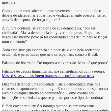
mostrar?
Como poderemos saber enquanto vivermos num mundo onde o
debate de ideias e narrativas não é verdadeiramente possível, senão
através de disputas de força e guerra?
A cultura ocidental se vangloria de sua democracia, "por ser
civilizada". Mas a democracia é o governo do povo. E quantas
vezes esse mesmo povo já foi consultado antes de um país se lançar
num confronto?
Toda essa situação evidencia a hipocrisia vivida pela sociedade
ocidental, e pelas outras que nela se espelham, como o Brasil.
Falamos de liberdade. De imprensa e expressão. Mas até que ponto?
Falamos de causas humanitárias, nos sensibilizamos com a guerra.
Mas só se as vítimas forem brancas e o conflito passar na tv
.
Dizemos defender uma sociedade justa e democrática, mas nos
calamos ao apontarem um inimigo. E concordamos em despir nosso
alvo de qualquer direito ao contraditório. Como confiar em
instituições e sociedades que se pautam por esse tipo de conduta?
É fácil entender quem é o inimigo quando se tem uma arma
apontada e atiram contra você. E é mais facil ainda que você o odeie