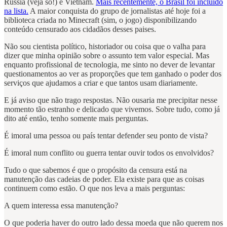
Rússia (veja só!) e Vietnam.
Mais recentemente, o Brasil foi incluído
na lista.
A maior conquista do grupo de jornalistas até hoje foi a
biblioteca criada no Minecraft (sim, o jogo) disponibilizando
conteúdo censurado aos cidadãos desses paises.
Não sou cientista político, historiador ou coisa que o valha para
dizer que minha opinião sobre o assunto tem valor especial. Mas
enquanto profissional de tecnologia, me sinto no dever de levantar
questionamentos ao ver as proporções que tem ganhado o poder dos
serviços que ajudamos a criar e que tantos usam diariamente.
E já aviso que não trago respostas. Não ousaria me precipitar nesse
momento tão estranho e delicado que vivemos. Sobre tudo, como já
dito até então, tenho somente mais perguntas.
É imoral uma pessoa ou país tentar defender seu ponto de vista?
É imoral num conflito ou guerra tentar ouvir todos os envolvidos?
Tudo o que sabemos é que o propósito da censura está na
manutenção das cadeias de poder. Ela existe para que as coisas
continuem como estão. O que nos leva a mais perguntas:
A quem interessa essa manutenção?
O que poderia haver do outro lado dessa moeda que não querem nos