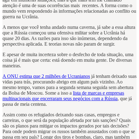
atenção é uma de suas ocorrências mais recentes. A forma como o
mundo vem respondendo às informações relacionadas ao conflito ou
guerra na Ucrânia.
A menos que você tenha andado numa caverna, já sabe a essa altura
que a Rússia começou uma ofensiva militar sobre a Ucrânia há
quase 20 dias. As razões para isso são inúmeras, dependendo da
perspectiva aplicada. E teorias novas não param de surgir.
E apesar de muita incerteza sobre o desfecho de toda situação, uma
coisa já é mais que certa: está doendo em muita gente. De diversas
maneiras.
A ONU estima que 2 milhões de Ucranianos
já tenham deixado suas
vidas para trás, procurando abrigo em algum país vizinho. Ao
mesmo tempo, vamos para a segunda semana seguida sem abertura
da Bolsa de Moscou. Some a isso a
lista de marcas e empresas
multinacionais que encerraram seus negócios com a Rússia
, que já
passa de meia centena.
Assim como os refugiados deixando suas casas, empregos e
carreiras, o que será da população afetada por tais sanções? Quais
são os planos para mitigar os impactos gerados por tais decisões?
Para onde podem migrar os russos também assustados com o que se
passa em seu país? Longe dos tiros e bombas, claro, mas também