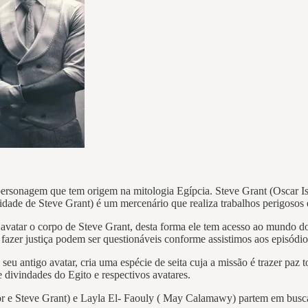
ersonagem que tem origem na mitologia Egípcia. Steve Grant (Oscar Is
tidade de Steve Grant) é um mercenário que realiza trabalhos perigosos 
vatar o corpo de Steve Grant, desta forma ele tem acesso ao mundo d
 fazer justiça podem ser questionáveis conforme assistimos aos episódio
ntigo avatar, cria uma espécie de seita cuja a missão é trazer paz to
e divindades do Egito e respectivos avatares.
 e Steve Grant) e Layla El- Faouly ( May Calamawy) partem em busca