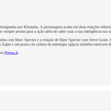
s designadas por Khonshu. A personagem acaba em duas relações difere
ar sempre pronta para a ação além de saber usar a sua inteligência nas
shu com Marc Spector e a relação de Marc Spector com Steve Grant. H
do Egito e um pouco da cultura da mitologia egípcia também merecem d
 em
Prensa.li
.