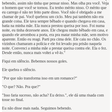
bebendo, assim não tinha que pensar nisso. Mas olha pra você. Veja
o homem que você se tornou. Eu tenho mérito nisso. O mérito que
eu carrego é não ter feito parte disso. Você não é obrigado a me
chamar de pai. Você quebrou um ciclo. Meu pai também não era
grande coisa. Ele tava sempre bêbado e quando chegava em casa,
batia na minha mãe. Ela nunca prestou queixa por isso. Foi numa
noite, eu tinha dezessete anos. Ele chegou muito bêbado em casa, e
quando ele arrombou a porta, era pra matar minha mãe, sem motivo
aparente. Então eu reagi. Parti pra cima dele. Ele caiu no chão. Os
vizinhos chamaram a polícia e ele foi levado pra prisão naquela
noite. Convenci a minha mãe a prestar queixa contra ele. Ela o fez.
Desde então, nunca mais voltei a vê-lo."
Fiqui em silêncio. Bebemos nossos goles.
Ele quebra o silêncio.
"Por que não transforma isso em um romance?"
"O que? Não. Pra que?"
"Isso faria sucesso, não acha? Eu deixo.", ele dá uma risada com
tosse no final.
Eu não disse mais nada. Seguimos bebendo.