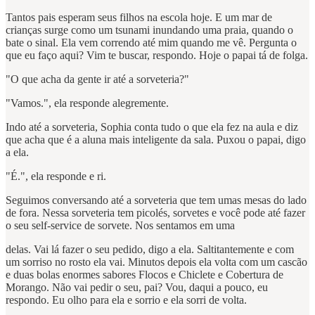
Tantos pais esperam seus filhos na escola hoje. E um mar de
crianças surge como um tsunami inundando uma praia, quando o
bate o sinal. Ela vem correndo até mim quando me vê. Pergunta o
que eu faço aqui? Vim te buscar, respondo. Hoje o papai tá de folga.
"O que acha da gente ir até a sorveteria?"
"Vamos.", ela responde alegremente.
Indo até a sorveteria, Sophia conta tudo o que ela fez na aula e diz
que acha que é a aluna mais inteligente da sala. Puxou o papai, digo
a ela.
"É.", ela responde e ri.
Seguimos conversando até a sorveteria que tem umas mesas do lado
de fora. Nessa sorveteria tem picolés, sorvetes e você pode até fazer
o seu self-service de sorvete. Nos sentamos em uma
delas. Vai lá fazer o seu pedido, digo a ela. Saltitantemente e com
um sorriso no rosto ela vai. Minutos depois ela volta com um cascão
e duas bolas enormes sabores Flocos e Chiclete e Cobertura de
Morango. Não vai pedir o seu, pai? Vou, daqui a pouco, eu
respondo. Eu olho para ela e sorrio e ela sorri de volta.