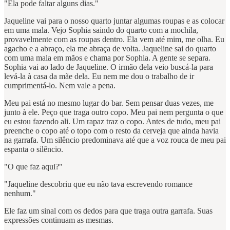
"Ela pode faltar alguns dias."
Jaqueline vai para o nosso quarto juntar algumas roupas e as colocar
em uma mala. Vejo Sophia saindo do quarto com a mochila,
provavelmente com as roupas dentro. Ela vem até mim, me olha. Eu
agacho e a abraço, ela me abraça de volta. Jaqueline sai do quarto
com uma mala em mãos e chama por Sophia. A gente se separa.
Sophia vai ao lado de Jaqueline. O irmão dela veio buscá-la para
levá-la à casa da mãe dela. Eu nem me dou o trabalho de ir
cumprimentá-lo. Nem vale a pena.
Meu pai está no mesmo lugar do bar. Sem pensar duas vezes, me
junto à ele. Peço que traga outro copo. Meu pai nem pergunta o que
eu estou fazendo ali. Um rapaz traz o copo. Antes de tudo, meu pai
preenche o copo até o topo com o resto da cerveja que ainda havia
na garrafa. Um silêncio predominava até que a voz rouca de meu pai
espanta o silêncio.
"O que faz aqui?"
"Jaqueline descobriu que eu não tava escrevendo romance
nenhum."
Ele faz um sinal com os dedos para que traga outra garrafa. Suas
expressões continuam as mesmas.