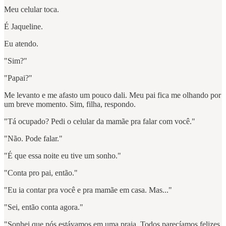
Meu celular toca.
É Jaqueline.
Eu atendo.
"Sim?"
"Papai?"
Me levanto e me afasto um pouco dali. Meu pai fica me olhando por
um breve momento. Sim, filha, respondo.
"Tá ocupado? Pedi o celular da mamãe pra falar com você."
"Não. Pode falar."
"É que essa noite eu tive um sonho."
"Conta pro pai, então."
"Eu ia contar pra você e pra mamãe em casa. Mas..."
"Sei, então conta agora."
"Sonhei que nós estávamos em uma praia. Todos parecíamos felizes