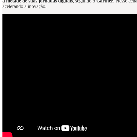
à metade de suas jornadas digitais
, segundo o
Gartner
. Nesse cená
acelerando a inovação.