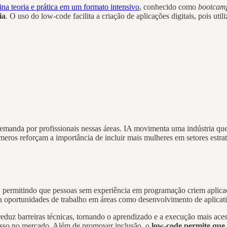
a teoria e prática em um formato intensivo
, conhecido como
bootcam
ia
. O uso do low-code facilita a criação de aplicações digitais, pois util
demanda por profissionais nessas áreas. IA movimenta uma indústria qu
meros reforçam a importância de incluir mais mulheres em setores estra
, permitindo que pessoas sem experiência em programação criem aplicaç
 a oportunidades de trabalho em áreas como desenvolvimento de aplicati
eduz barreiras técnicas, tornando o aprendizado e a execução mais aces
esso no mercado. Além de promover inclusão, o
low-code permite que 