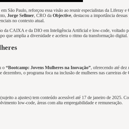
a em São Paulo, reforçou essa visão ao reunir especialistas da Liferay e 
nto,
Jorge Sellmer
, CRO da
Objective
, destacou a importância dessas
enciais no contexto atual.
 da CAIXA e da DIO em Inteligência Artificial e low-code, voltado pa
po que amplia a diversidade e acelera o ritmo da transformação digital.
lheres
u o
“Bootcamp: Jovens Mulheres na Inovação”
, oferecendo até dez 
de dezembro, o programa foca na inclusão de mulheres nas carreiras 
ujeito a ajustes) tem conteúdo acessível até 17 de janeiro de 2025. Com
volvimento low-code, áreas com alta empregabilidade e remuneração.