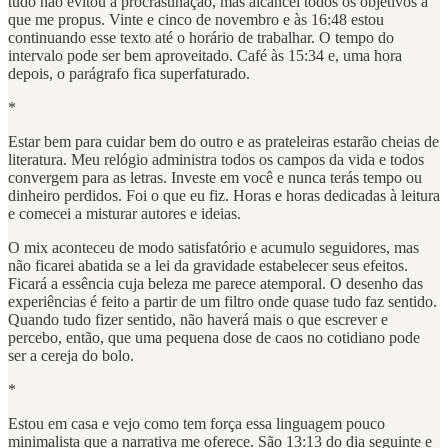
tudo não evitou a procrastinação, mas alcancei todos os objetivos a
que me propus. Vinte e cinco de novembro e às 16:48 estou
continuando esse texto até o horário de trabalhar. O tempo do
intervalo pode ser bem aproveitado. Café às 15:34 e, uma hora
depois, o parágrafo fica superfaturado.
*
Estar bem para cuidar bem do outro e as prateleiras estarão cheias de
literatura. Meu relógio administra todos os campos da vida e todos
convergem para as letras. Investe em você e nunca terás tempo ou
dinheiro perdidos. Foi o que eu fiz. Horas e horas dedicadas à leitura
e comecei a misturar autores e ideias.
O mix aconteceu de modo satisfatório e acumulo seguidores, mas
não ficarei abatida se a lei da gravidade estabelecer seus efeitos.
Ficará a essência cuja beleza me parece atemporal. O desenho das
experiências é feito a partir de um filtro onde quase tudo faz sentido.
Quando tudo fizer sentido, não haverá mais o que escrever e
percebo, então, que uma pequena dose de caos no cotidiano pode
ser a cereja do bolo.
*
Estou em casa e vejo como tem força essa linguagem pouco
minimalista que a narrativa me oferece. São 13:13 do dia seguinte e