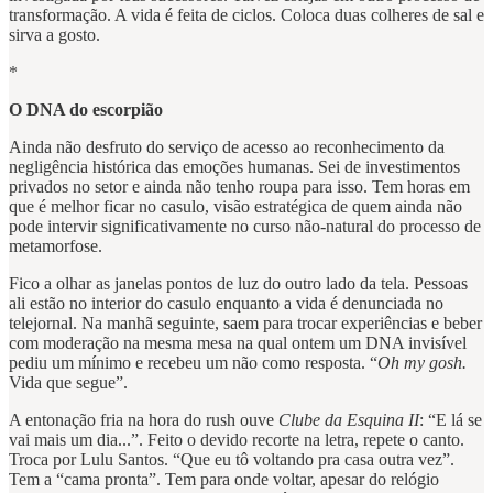
transformação. A vida é feita de ciclos. Coloca duas colheres de sal e
sirva a gosto.
*
O DNA do escorpião
Ainda não desfruto do serviço de acesso ao reconhecimento da
negligência histórica das emoções humanas. Sei de investimentos
privados no setor e ainda não tenho roupa para isso. Tem horas em
que é melhor ficar no casulo, visão estratégica de quem ainda não
pode intervir significativamente no curso não-natural do processo de
metamorfose.
Fico a olhar as janelas pontos de luz do outro lado da tela. Pessoas
ali estão no interior do casulo enquanto a vida é denunciada no
telejornal. Na manhã seguinte, saem para trocar experiências e beber
com moderação na mesma mesa na qual ontem um DNA invisível
pediu um mínimo e recebeu um não como resposta. “
Oh my gosh.
Vida que segue”.
A entonação fria na hora do rush ouve
Clube da Esquina II
: “E lá se
vai mais um dia...”. Feito o devido recorte na letra, repete o canto.
Troca por Lulu Santos. “Que eu tô voltando pra casa outra vez”.
Tem a “cama pronta”. Tem para onde voltar, apesar do relógio