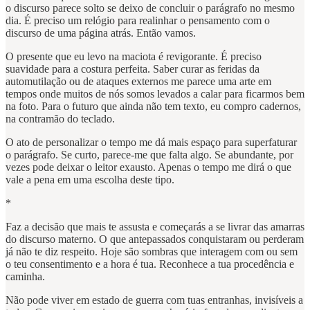
o discurso parece solto se deixo de concluir o parágrafo no mesmo
dia. É preciso um relógio para realinhar o pensamento com o
discurso de uma página atrás. Então vamos.
O presente que eu levo na maciota é revigorante. É preciso
suavidade para a costura perfeita. Saber curar as feridas da
automutilação ou de ataques externos me parece uma arte em
tempos onde muitos de nós somos levados a calar para ficarmos bem
na foto. Para o futuro que ainda não tem texto, eu compro cadernos,
na contramão do teclado.
O ato de personalizar o tempo me dá mais espaço para superfaturar
o parágrafo. Se curto, parece-me que falta algo. Se abundante, por
vezes pode deixar o leitor exausto. Apenas o tempo me dirá o que
vale a pena em uma escolha deste tipo.
*
Faz a decisão que mais te assusta e começarás a se livrar das amarras
do discurso materno. O que antepassados conquistaram ou perderam
já não te diz respeito. Hoje são sombras que interagem com ou sem
o teu consentimento e a hora é tua. Reconhece a tua procedência e
caminha.
Não pode viver em estado de guerra com tuas entranhas, invisíveis a