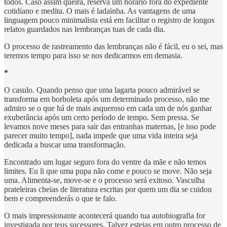
todos. Caso assim queira, reserva um horário fora do expediente
cotidiano e medita. O mais é ladainha. As vantagens de uma
linguagem pouco minimalista está em facilitar o registro de longos
relatos guardados nas lembranças tuas de cada dia.
O processo de rastreamento das lembranças não é fácil, eu o sei, mas
teremos tempo para isso se nos dedicarmos em demasia.
*
O casulo. Quando penso que uma lagarta pouco admirável se
transforma em borboleta após um determinado processo, não me
admiro se o que há de mais asqueroso em cada um de nós ganhar
exuberância após um certo período de tempo. Sem pressa. Se
levamos nove meses para sair das entranhas maternas, [e isso pode
parecer muito tempo], nada impede que uma vida inteira seja
dedicada a buscar uma transformação.
Encontrado um lugar seguro fora do ventre da mãe e não temos
limites. Eu li que uma pupa não come e pouco se move. Não seja
uma. Alimenta-se, move-se e o processo será exitoso. Vasculha
prateleiras cheias de literatura escritas por quem um dia se cuidou
bem e compreenderás o que te falo.
O mais impressionante acontecerá quando tua autobiografia for
investigada por teus sucessores. Talvez estejas em outro processo de