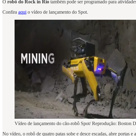
O
robô do Rock in Rio
também pode ser programado para atividades
Confira
aqui
o vídeo de lançamento do Spot.
Vídeo de lançamento do cão-robô Spot/ Reprodução: Boston 
No vídeo, o robô de quatro patas sobe e desce escadas, abre portas e 