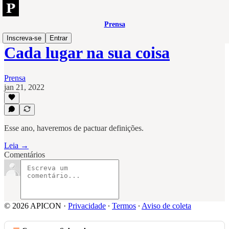
Prensa
Inscreva-se
Entrar
Cada lugar na sua coisa
Prensa
jan 21, 2022
Esse ano, haveremos de pactuar definições.
Leia →
Comentários
© 2026 APICON
·
Privacidade
∙
Termos
∙
Aviso de coleta