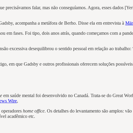
que precisávamos falar, mas não conseguíamos. Agora, esses dados [Yerb
 Gadsby, acompanha a metáfora de Berho. Disse ela em entrevista à
Män
ou em fases. Foi tipo, dois anos atrás, quando começamos com a pandem
ensão excessiva desequilibrou o sentido pessoal em relação ao trabalho:
artigo, em que Gadsby e outros profissionais oferecem soluções possívei
ce
em saúde mental foi desenvolvido no Canadá. Trata-se do Great Workp
ews Wire
,
s operadores
home office
. Os detalhes do levantamento são amplos: vão 
ível acadêmico etc.