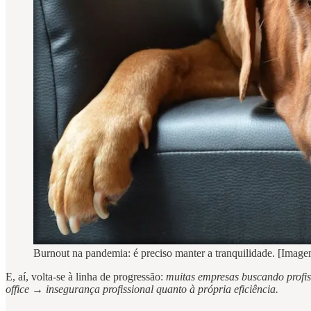
Burnout na pandemia: é preciso manter a tranquilidade. [Im
E, aí, volta-se à linha de progressão:
muitas empresas buscando profi
office → insegurança profissional quanto à própria eficiência.