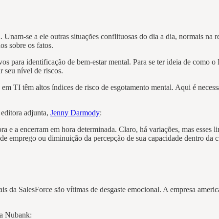
 Unam-se a ele outras situações conflituosas do dia a dia, normais na 
os sobre os fatos.
os para identificação de bem-estar mental. Para se ter ideia de como o
r seu nível de riscos.
 TI têm altos índices de risco de esgotamento mental. Aqui é necessári
 editora adjunta,
Jenny Darmody
:
ora e a encerram em hora determinada. Claro, há variações, mas esses li
a de emprego ou diminuição da percepção de sua capacidade dentro da cu
s da SalesForce são vítimas de desgaste emocional. A empresa american
da Nubank: