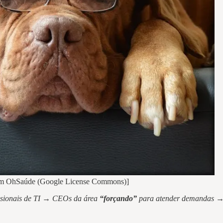
agem OhSaúde (Google License Commons)]
ssionais de TI → CEOs da área
“forçando”
para atender demandas → 