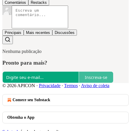
Comentários
Restacks
Principais
Mais recentes
Discussões
Nenhuma publicação
Pronto para mais?
Inscreva-se
© 2026 APICON
·
Privacidade
∙
Termos
∙
Aviso de coleta
Comece seu Substack
Obtenha o App