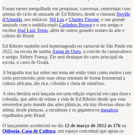
Foram meses mergulhado em pesquisas, conversas, entrevistas com
artistas do ciclo de amizade de Ed Ribeiro, desde o cineasta
Neville
d'Almeida
, aos músicos
Nil Lus
e
Charles Theone
, e sua grande
amizade com o multifacetado
Carlinhos Brown
e o seu amigo e
escritor
José Luiz Tejon
, além de outros grandes nomes da arte e
cultura do Brasil.
Ed Ribeiro também será homenageado no carnaval de São Paulo em
2022, na escola de samba
Águia de Ouro
, a convite do carnavalesco
e amigo, Sidney França. Ele será destaque do carro principal da
escola, o carro de Oxalá.
A biografia traz luz sobre um tema até então visto como muitos com
certo preconceito, pois suas obras retratam de forma fenomenal a
cultura africana, tão rica, colorida e cheia de mistérios.
A obra literária será lançada em uma edição especial em capa dura e
colorida, que além de relatar a vida de Ed Ribeiro desde que esse
enveredou pelo mundo das artes plásticas, ela traz diversas obras do
artista, desde pinturas, a esculturas e os gigantescos
mosaicos
espalhados pelo Brasil
O lançamento acontecerá no dia
12 de março de 2022 às 17h
na
Odisseia, Casa de Cultura
, um espaço conceitual que apoia os