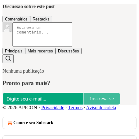
Discussão sobre este post
Comentários
Restacks
Principais
Mais recentes
Discussões
Nenhuma publicação
Pronto para mais?
Inscreva-se
© 2026 APICON
·
Privacidade
∙
Termos
∙
Aviso de coleta
Comece seu Substack