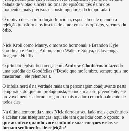
balada de violão sincera no final do episódio três é um dos
momentos mais precisos e constrangedores da temporada.)
O motivo de sua introdução funciona, especialmente quando a
rejeição transforma os insetos do amor em seus opostos,
vermes do
ódio.
Nick Kroll como Maury, o monstro hormonal, e Brandon Kyle
Goodman e Pamela Adlon, como Walter e Sonya, os lovebugs.
Imagem : Netflix
O primeiro episódio começa com
Andrew Glouberman
fazendo
uma paródia de Goodfellas (“Desde que me lembro, sempre quis me
masturbar”, ele relembra ).
O infeliz nerd é na verdade mais um personagem coadjuvante nesta
temporada do que um protagonista, e ainda mais surpreendente, ele
provavelmente se tornou o garoto mais maduro emocionalmente de
todos eles.
Na última temporada vimos
Nick
derrotar seu lado mais egocêntrico
e aceitar suas inseguranças, aqui ele tem que lidar com o oposto:
o
que acontece quando você confunde suas emoções e elas se
tornam sentimentos de rejeição?