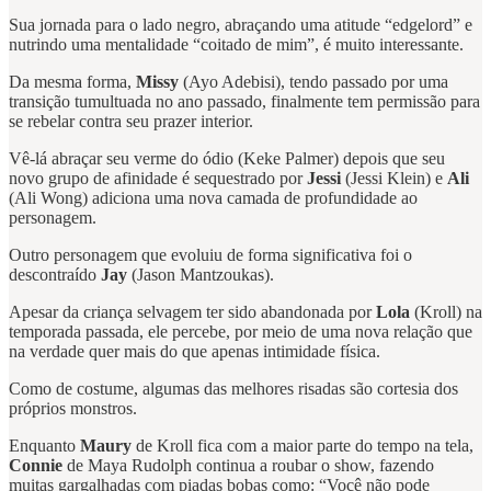
Sua jornada para o lado negro, abraçando uma atitude “edgelord” e
nutrindo uma mentalidade “coitado de mim”, é muito interessante.
Da mesma forma,
Missy
(Ayo Adebisi), tendo passado por uma
transição tumultuada no ano passado, finalmente tem permissão para
se rebelar contra seu prazer interior.
Vê-lá abraçar seu verme do ódio (Keke Palmer) depois que seu
novo grupo de afinidade é sequestrado por
Jessi
(Jessi Klein) e
Ali
(Ali Wong) adiciona uma nova camada de profundidade ao
personagem.
Outro personagem que evoluiu de forma significativa foi o
descontraído
Jay
(Jason Mantzoukas).
Apesar da criança selvagem ter sido abandonada por
Lola
(Kroll) na
temporada passada, ele percebe, por meio de uma nova relação que
na verdade quer mais do que apenas intimidade física.
Como de costume, algumas das melhores risadas são cortesia dos
próprios monstros.
Enquanto
Maury
de Kroll fica com a maior parte do tempo na tela,
Connie
de Maya Rudolph continua a roubar o show, fazendo
muitas gargalhadas com piadas ​​bobas como: “Você não pode