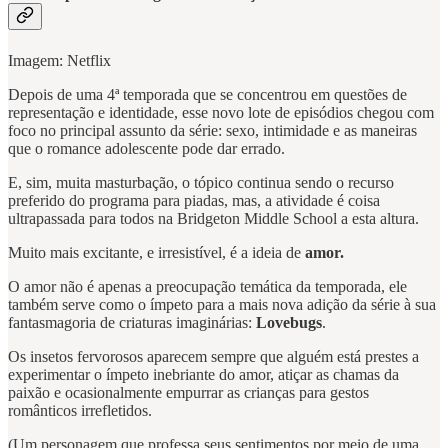
Imagem: Netflix
Depois de uma 4ª temporada que se concentrou em questões de
representação e identidade, esse novo lote de episódios chegou com
foco no principal assunto da série: sexo, intimidade e as maneiras
que o romance adolescente pode dar errado.
E, sim, muita masturbação, o tópico continua sendo o recurso
preferido do programa para piadas, mas, a atividade é coisa
ultrapassada para todos na Bridgeton Middle School a esta altura.
Muito mais excitante, e irresistível, é a ideia de
amor.
O amor não é apenas a preocupação temática da temporada, ele
também serve como o ímpeto para a mais nova adição da série à sua
fantasmagoria de criaturas imaginárias:
Lovebugs
.
Os insetos fervorosos aparecem sempre que alguém está prestes a
experimentar o ímpeto inebriante do amor, atiçar as chamas da
paixão e ocasionalmente empurrar as crianças para gestos
românticos irrefletidos.
(Um personagem que professa seus sentimentos por meio de uma