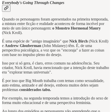
Everybody's Going Through Changes
Quando os personagens foram apresentados na primeira temporada,
a mistura entre ficção e realidade aconteceu de forma incrível por
meio de um único personagem:
o Monstro Hormonal Maury
(Nick Kroll).
É uma espécie de "amigo imaginário" que
Nick Birch
(Nick Kroll)
e
Andrew Glouberman
(John Mulaney) têm. É, de uma
perspectiva psicológica, a voz que os "encoraja" a fazer as coisas
com base no impulso pleno do desejo.
Isso por si só gera, é claro, erros comuns na adolescência. Seu
criador, Nick Kroll, havia mencionado que a intenção deste trabalho
era "explorar temas universais".
É por isso que Big Mouth trabalha com temas como sexualidade,
auto estima, amizade e até desejo, embora muitos deles sejam
problemas
considerados tabu.
Por exemplo, na segunda temporada temos a introdução do sexo de
forma muito educacional e de uma perspectiva feminista.
Ao longo dos episódios as personagens vão aprendendo que o