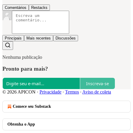
Comentários
Restacks
Principais
Mais recentes
Discussões
Nenhuma publicação
Pronto para mais?
Inscreva-se
© 2026 APICON
·
Privacidade
∙
Termos
∙
Aviso de coleta
Comece seu Substack
Obtenha o App