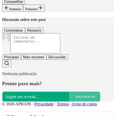
Compartilhar
Anterior
Próximo
Discussão sobre este post
Comentários
Restacks
Principais
Mais recentes
Discussões
Nenhuma publicação
Pronto para mais?
Inscreva-se
© 2026 APICON
·
Privacidade
∙
Termos
∙
Aviso de coleta