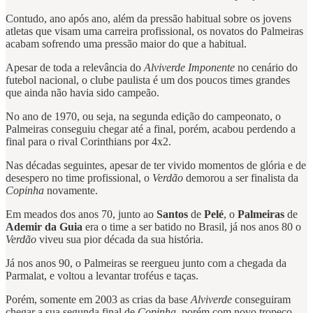
Contudo, ano após ano, além da pressão habitual sobre os jovens
atletas que visam uma carreira profissional, os novatos do Palmeiras
acabam sofrendo uma pressão maior do que a habitual.
Apesar de toda a relevância do
Alviverde Imponente
no cenário do
futebol nacional, o clube paulista é um dos poucos times grandes
que ainda não havia sido campeão.
No ano de 1970, ou seja, na segunda edição do campeonato, o
Palmeiras conseguiu chegar até a final, porém, acabou perdendo a
final para o rival Corinthians por 4x2.
Nas décadas seguintes, apesar de ter vivido momentos de glória e de
desespero no time profissional, o
Verdão
demorou a ser finalista da
Copinha
novamente.
Em meados dos anos 70, junto ao
Santos
de
Pelé
, o
Palmeiras
de
Ademir da Guia
era o time a ser batido no Brasil, já nos anos 80 o
Verdão
viveu sua pior década da sua história.
Já nos anos 90, o Palmeiras se reergueu junto com a chegada da
Parmalat, e voltou a levantar troféus e taças.
Porém, somente em 2003 as crias da base
Alviverde
conseguiram
chegar a sua segunda final de
Copinha
, porém com novo tropeço.