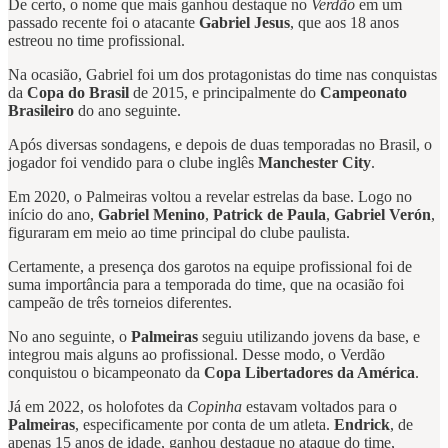
De certo, o nome que mais ganhou destaque no
Verdão
em um
passado recente foi o atacante
Gabriel Jesus
, que aos 18 anos
estreou no time profissional.
Na ocasião, Gabriel foi um dos protagonistas do time nas conquistas
da
Copa do Brasil
de 2015, e principalmente do
Campeonato
Brasileiro
do ano seguinte.
Após diversas sondagens, e depois de duas temporadas no Brasil, o
jogador foi vendido para o clube inglês
Manchester City
.
Em 2020, o Palmeiras voltou a revelar estrelas da base. Logo no
início do ano,
Gabriel Menino
,
Patrick de Paula
,
Gabriel Verón
,
figuraram em meio ao time principal do clube paulista.
Certamente, a presença dos garotos na equipe profissional foi de
suma importância para a temporada do time, que na ocasião foi
campeão de três torneios diferentes.
No ano seguinte, o
Palmeiras
seguiu utilizando jovens da base, e
integrou mais alguns ao profissional. Desse modo, o Verdão
conquistou o bicampeonato da
Copa Libertadores da América
.
Já em 2022, os holofotes da
Copinha
estavam voltados para o
Palmeiras
, especificamente por conta de um atleta.
Endrick
, de
apenas 15 anos de idade, ganhou destaque no ataque do time,