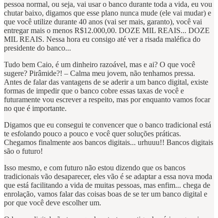
pessoa normal, ou seja, vai usar o banco durante toda a vida, eu vou
chutar baixo, digamos que esse plano nunca mude (ele vai mudar) e
que você utilize durante 40 anos (vai ser mais, garanto), você vai
entregar mais o menos R$12.000,00. DOZE MIL REAIS... DOZE
MIL REAIS. Nessa hora eu consigo até ver a risada maléfica do
presidente do banco...
Tudo bem Caio, é um dinheiro razoável, mas e ai? O que você
sugere? Pirâmide?! – Calma meu jovem, não tenhamos pressa.
Antes de falar das vantagens de se aderir a um banco digital, existe
formas de impedir que o banco cobre essas taxas de você e
futuramente vou escrever a respeito, mas por enquanto vamos focar
no que é importante.
Digamos que eu consegui te convencer que o banco tradicional está
te esfolando pouco a pouco e você quer soluções práticas.
Chegamos finalmente aos bancos digitais... urhuuu!! Bancos digitais
são o futuro!
Isso mesmo, e com futuro não estou dizendo que os bancos
tradicionais vão desaparecer, eles vão é se adaptar a essa nova moda
que está facilitando a vida de muitas pessoas, mas enfim... chega de
enrolação, vamos falar das coisas boas de se ter um banco digital e
por que você deve escolher um.