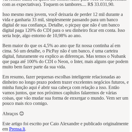
com as expectativas). Toquem os tambores.... R$ 33.031,90.
Isso mesmo meu jovem, você deixaria de perder 12 mil durante a
vida e ganharia 33 mil, simplesmente passando para um banco
digital de sua confiança. Detalhe, o picpay que não é um banco
digital paga 120% do CDI para o seu dinheiro ficar em conta. Isso
seria hoje, algo entorno de 10,98% ao ano.
Bem maior do que os 4,5% ao ano que fiz nossa continha aí em
cima. Só um detalhe, o PicPay não é um banco, é uma carteira
digital, futuramente eu explico as diferenças. Mas temos o Nubank
que paga até 100% do CDI o Neon, o Inter, mais alguns que podem
muito bem fazer parte da sua vida.
Em resumo, fazer pequenas escolhas inteligente relacionadas ao
dinheiro no longo prazo podem trazer excelentes negócios futuros, e
minha função aqui é abrir sua cabeça com relação a isso. Então
vamos juntos, que nos próximos capítulos falaremos de várias
coisas, que vão mudar sua forma de enxergar o mundo. Vem ser um
pouco mais rico comigo.
Abraços 😊
Este artigo foi escrito por Caio Alexandre e publicado originalmente
em
Prensa.li
.