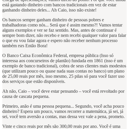
está gastando dinheiro com bancos tradicionais em vez de estar
ganhando dinheiro deles... Ah Caio, isso não existe!
Os bancos sempre ganham dinheiro de pessoas pobres e
trabalhadoras como nós... Será que é assim mesmo?! Vamos tentar
alguns exemplos e ver se faz sentido. Mas, antes de continuar é
sempre bom dizer, não recebo e nem recebi qualquer valor para falar
o que eu vou falar agora e espero não receber nenhum processo
também rsrs Então Bora!
O Banco Caixa Econômica Federal, empresa pública (Isso só
interessa aos concurseiros de plantão) fundada em 1861 (isso é um
exemplo de banco tradicional), cobra de seus clientes mais modestos
(que utilizam pouco ou quase nada suas contas no banco) um plano
de 25,00 reais por mês, isso mesmo, 25 pilas só para você fazer uso
dos serviços que estão disponíveis.
Ah não, Caio – você deve estar pensando – você está revoltado por
causa de cascata pequena.
Primeiro, anão é uma pessoa pequena... Segundo, você acha pouco
dinheiro? Espera um pouco, vamos recorrer a matemática, já sei, já
sei, você tem aversão a contas, mas dessa vez vale a pena, prometo.
Vinte e cinco reais por mês são 300,00 reais por ano. Você é uma