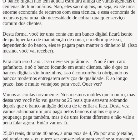
O banco digital não tem aquela estrutura antiga de várias agencias e
centenas de funcionários. Não, eles são digitais, ou seja, existe uma
enorme economia de recursos com essa técnica, e essa economia de
recursos gera uma não necessidade de cobrar qualquer serviço
comum dos clientes.
Desta forma, você ter uma conta em um banco digital ficará isento
de qualquer taxa de manutenção de conta, e melhor que isso,
dependendo do banco, eles te pagam para manter o dinheiro lá. (Isso
mesmo, você vai receber).
Para com isso Caio.. Isso deve ser pirâmide. – Não é meu caro
gafanhoto, é só o banco focando em atrair clientes, não é que os
bancos digitais são bonzinhos, isso é concorrência obrigando os
bancos modernos entregarem serviços de qualidade. E ao longo
prazo, isso é muito vantajoso para você. Quer ver?
Vamos as contas novamente. Nos mesmos moldes que o outro, mas
dessa vez você não vai gastar os 25 reais que estavam sobrando
depois que o banco antigão deixou de te enfiar a faca. Desta vez
vamos adicionar um juro pago pelos bancos digitais e que a
poupança paga também, mas é de uma forma diferente e não vale a
pena falar agora. Então vamos lá...
25,00 reais, durante 40 anos, a uma taxa de 4,5% por ano (detalhe,
vai render mais, eu quero ser conservador para você se surpreender