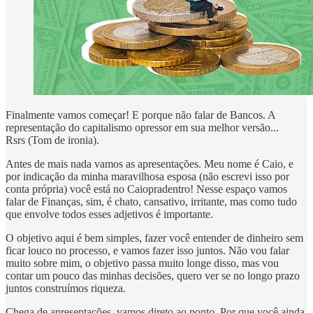
Finalmente vamos começar! E porque não falar de Bancos. A
representação do capitalismo opressor em sua melhor versão...
Rsrs (Tom de ironia).
Antes de mais nada vamos as apresentações. Meu nome é Caio, e
por indicação da minha maravilhosa esposa (não escrevi isso por
conta própria) você está no Caiopradentro! Nesse espaço vamos
falar de Finanças, sim, é chato, cansativo, irritante, mas como tudo
que envolve todos esses adjetivos é importante.
O objetivo aqui é bem simples, fazer você entender de dinheiro sem
ficar louco no processo, e vamos fazer isso juntos. Não vou falar
muito sobre mim, o objetivo passa muito longe disso, mas vou
contar um pouco das minhas decisões, quero ver se no longo prazo
juntos construímos riqueza.
Chega de apresentações, vamos direto ao ponto. Por que você ainda