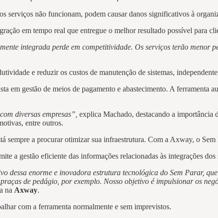
s serviços não funcionam, podem causar danos significativos à organi
egração em tempo real que entregue o melhor resultado possível para cl
amente integrada perde em competitividade. Os serviços terão menor 
utividade e reduzir os custos de manutenção de sistemas, independente
lista em gestão de meios de pagamento e abastecimento. A ferramenta a
 com diversas empresas”,
explica Machado, destacando a importância da
otivas, entre outros.
tá sempre a procurar otimizar sua infraestrutura. Com a Axway, o Sem P
te a gestão eficiente das informações relacionadas às integrações dos
vo dessa enorme e inovadora estrutura tecnológica do Sem Parar, que 
raças de pedágio, por exemplo. Nosso objetivo é impulsionar os negóc
ca na
Axway
.
balhar com a ferramenta normalmente e sem imprevistos.