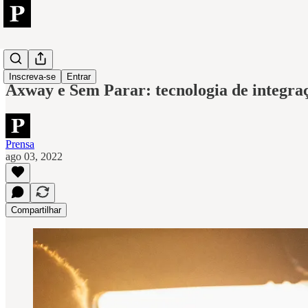
Axway
Inscreva-se
Entrar
Axway e Sem Parar: tecnologia de integraç
Prensa
ago 03, 2022
Compartilhar