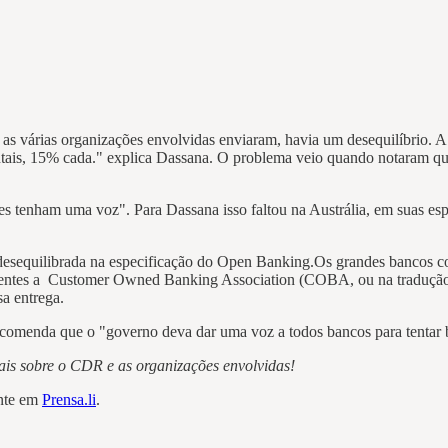
as várias organizações envolvidas enviaram, havia um desequilíbrio. A
ais, 15% cada." explica Dassana. O problema veio quando notaram que
es tenham uma voz". Para Dassana isso faltou na Austrália, em suas espe
ia desequilibrada na especificação do Open Banking.Os grandes banco
centes a Customer Owned Banking Association (COBA, ou na tradução, a
sa entrega.
ecomenda que o "governo deva dar uma voz a todos bancos para tentar b
is sobre o CDR e as organizações envolvidas!
ente em
Prensa.li
.