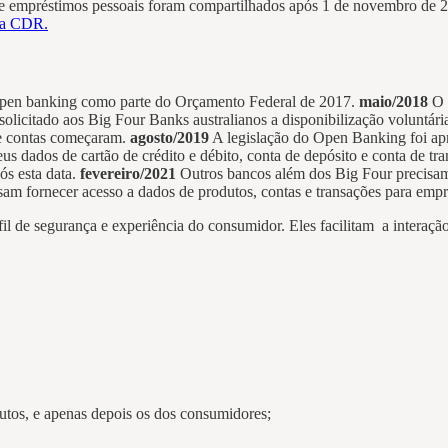
s e empréstimos pessoais foram compartilhados após 1 de novembro de
 da CDR.
pen banking como parte do Orçamento Federal de 2017.
maio/2018
O 
solicitado aos Big Four Banks australianos a disponibilização voluntária
s e contas começaram.
agosto/2019
A legislação do Open Banking foi ap
 dados de cartão de crédito e débito, conta de depósito e conta de t
s esta data.
fevereiro/2021
Outros bancos além dos Big Four precisam 
am fornecer acesso a dados de produtos, contas e transações para empré
il de segurança e experiência do consumidor. Eles facilitam a interaçã
dutos, e apenas depois os dos consumidores;